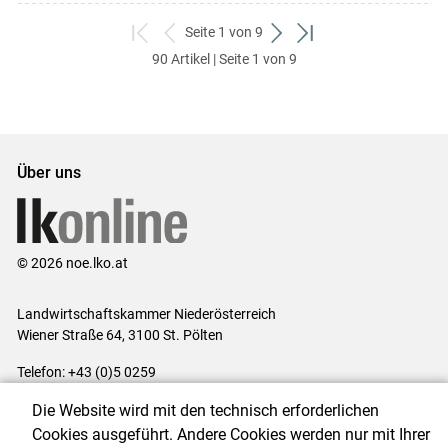
Seite 1 von 9
zum
zurück
weiter
zum
90 Artikel | Seite 1 von 9
ersten
zum
zum
letzten
Set
vorigen
nächsten
Set
Set
Set
Über uns
© 2026 noe.lko.at
Landwirtschaftskammer Niederösterreich
Wiener Straße 64, 3100 St. Pölten
Telefon: +43 (0)5 0259
E-Mail:
office@lk-noe.at
Die Website wird mit den technisch erforderlichen
Impressum
|
Kontakt
|
Datenschutzerklärung
|
Barrierefreiheit
|
Cookies ausgeführt. Andere Cookies werden nur mit Ihrer