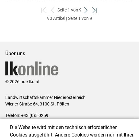
Seite 1 von 9
zum
zurück
weiter
zum
90 Artikel | Seite 1 von 9
ersten
zum
zum
letzten
Set
vorigen
nächsten
Set
Set
Set
Über uns
© 2026 noe.lko.at
Landwirtschaftskammer Niederösterreich
Wiener Straße 64, 3100 St. Pölten
Telefon: +43 (0)5 0259
E-Mail:
office@lk-noe.at
Die Website wird mit den technisch erforderlichen
Impressum
|
Kontakt
|
Datenschutzerklärung
|
Barrierefreiheit
|
Cookies ausgeführt. Andere Cookies werden nur mit Ihrer