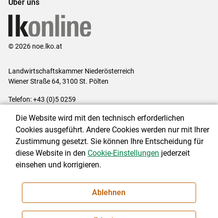
Über uns
© 2026 noe.lko.at
Landwirtschaftskammer Niederösterreich
Wiener Straße 64, 3100 St. Pölten
Telefon: +43 (0)5 0259
E-Mail:
office@lk-noe.at
Die Website wird mit den technisch erforderlichen
Impressum
|
Kontakt
|
Datenschutzerklärung
|
Barrierefreiheit
|
Cookies ausgeführt. Andere Cookies werden nur mit Ihrer
Cookie-Einstellungen
Zustimmung gesetzt. Sie können Ihre Entscheidung für
diese Website in den
Cookie-Einstellungen
jederzeit
einsehen und korrigieren.
NEWSLETTER
Ablehnen