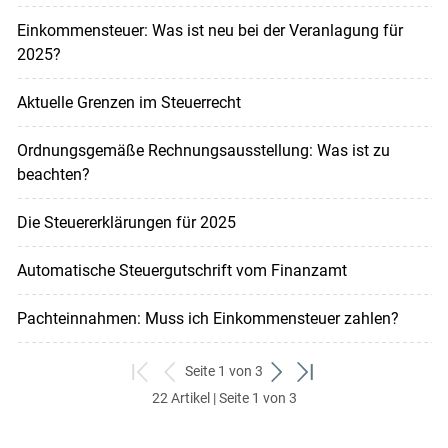
Einkommensteuer: Was ist neu bei der Veranlagung für
2025?
Aktuelle Grenzen im Steuerrecht
Ordnungsgemäße Rechnungsausstellung: Was ist zu
beachten?
Die Steuererklärungen für 2025
Automatische Steuergutschrift vom Finanzamt
Pachteinnahmen: Muss ich Einkommensteuer zahlen?
Seite 1 von 3
zum
zurück
weiter
zum
22 Artikel | Seite 1 von 3
ersten
zum
zum
letzten
Set
vorigen
nächsten
Set