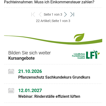
Pachteinnahmen: Muss ich Einkommensteuer zahlen?
Seite 1 von 3
zum
zurück
weiter
zum
22 Artikel | Seite 1 von 3
ersten
zum
zum
letzten
Set
vorigen
nächsten
Set
Set
Set
Bilden Sie sich weiter
Kursangebote
21.10.2026
Pflanzenschutz Sachkundekurs Grundkurs
12.01.2027
Webinar: Rinderställe effizient lüften