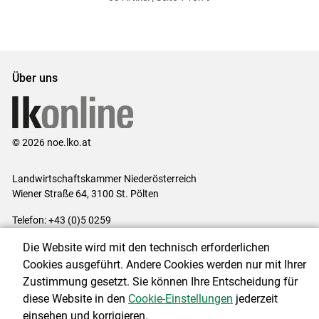
ersten
zum
zum
letzten
Set
vorigen
nächsten
Set
Set
Set
Über uns
© 2026 noe.lko.at
Landwirtschaftskammer Niederösterreich
Wiener Straße 64, 3100 St. Pölten
Telefon: +43 (0)5 0259
E-Mail:
office@lk-noe.at
Die Website wird mit den technisch erforderlichen
Impressum
|
Kontakt
|
Datenschutzerklärung
|
Barrierefreiheit
|
Cookies ausgeführt. Andere Cookies werden nur mit Ihrer
Cookie-Einstellungen
Zustimmung gesetzt. Sie können Ihre Entscheidung für
diese Website in den
Cookie-Einstellungen
jederzeit
einsehen und korrigieren.