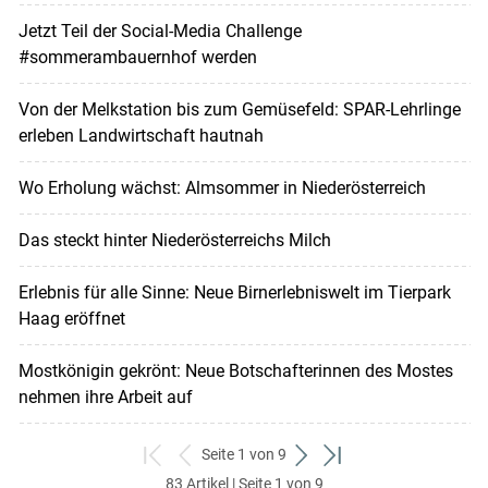
Jetzt Teil der Social-Media Challenge
#sommerambauernhof werden
Von der Melkstation bis zum Gemüsefeld: SPAR-Lehrlinge
erleben Landwirtschaft hautnah
Wo Erholung wächst: Almsommer in Niederösterreich
Das steckt hinter Niederösterreichs Milch
Erlebnis für alle Sinne: Neue Birnerlebniswelt im Tierpark
Haag eröffnet
Mostkönigin gekrönt: Neue Botschafterinnen des Mostes
nehmen ihre Arbeit auf
Seite 1 von 9
zum
zurück
weiter
zum
83 Artikel | Seite 1 von 9