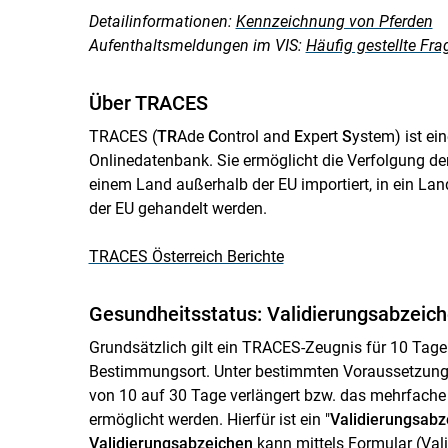
Detailinformationen:
Kennzeichnung von Pferden
Aufenthaltsmeldungen im VIS:
Häufig gestellte Fra
Über TRACES
TRACES (
TR
Ade
C
ontrol and
E
xpert
S
ystem) ist ei
Onlinedatenbank. Sie ermöglicht die Verfolgung der
einem Land außerhalb der EU importiert, in ein Lan
der EU gehandelt werden.
TRACES Österreich Berichte
Gesundheitsstatus: Validierungsabzeich
Grundsätzlich gilt ein TRACES-Zeugnis für 10 Ta
Bestimmungsort. Unter bestimmten Voraussetzungen
von 10 auf 30 Tage verlängert bzw. das mehrfach
ermöglicht werden. Hierfür ist ein "
Validierungsabz
Validierungsabzeichen
kann mittels Formular (
Val