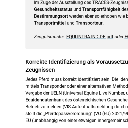
Im Zuge der Ausstellung des TRACES-Zeugnisse
Gesundheitsstatus
und
Transportfähigkeit
des
Bestimmungsort
werden ebenso erhoben wie b
Transportmittel
und
Transporteur
.
Zeugnismuster:
EQUI-INTRA-IND-DE.pdf
oder
E
Korrekte Identifizierung als Voraussetz
Zeugnissen
Jedes Pferd muss korrekt identifiziert sein. Die Id
mittels Transponder oder einer alternativen Method
Vergabe der
UELN
(Universal Equine Live Number, 
Equidendatenbank
des österreichischen Gesundhei
Betrieb zu melden (VIS-Aufenthaltsmeldung durch de
stellt die „Pferdepassverordnung“ (VO (EU) 2021/963
EU (unabhängig von einer etwaigen innergemeinsch