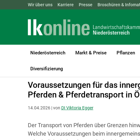
Landwirtschaftskammern:
Wir über uns
Karriere
Presse
ÖSTERREICH
Broschüren & Infomat
BGLD
KTN
Niederösterreich
Markt & Preise
Pflanzen
LK Niederösterreich
Tiere
Pferde
Diversifizierung
Voraussetzungen für das inner
Pferden & Pferdetransport in Ö
14.04.2026 | von
DI Viktoria Egger
Der Transport von Pferden über Grenzen hinw
Welche Voraussetzungen beim innergemeinsc