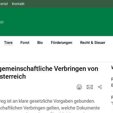
erial
NÖ
Kontakt
OÖ
SBG
STMK
TIROL
VBG
WIEN
Tiere
Forst
Bio
Förderungen
Recht & Steuer
(current)1
gemeinschaftliche Verbringen von
sterreich
P
E
P
eg ist an klare gesetzliche Vorgaben gebunden.
"
haftlichen Verbringen gelten, welche Dokumente