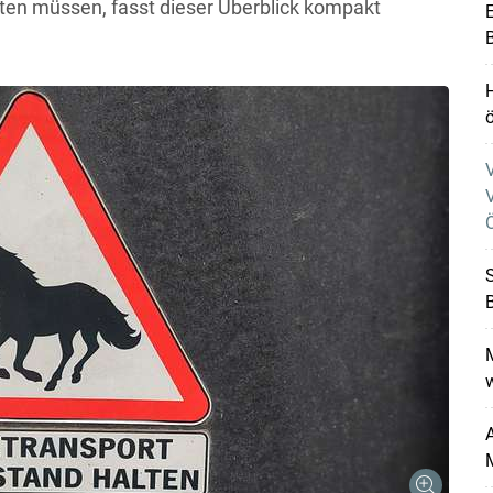
hten müssen, fasst dieser Überblick kompakt
E
B
ö
V
Ö
B
M
A
M