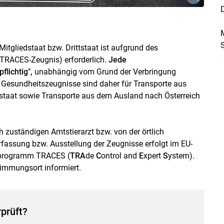
D
M
itgliedstaat bzw. Drittstaat ist aufgrund des
(TRACES-Zeugnis) erforderlich.
Jede
lichtig",
unabhängig vom Grund der Verbringung
.). Gesundheitszeugnisse sind daher für Transporte aus
ttstaat sowie Transporte aus dem Ausland nach Österreich
h zuständigen Amtstierarzt bzw. von der örtlich
Skip to main content
rfassung bzw. Ausstellung der Zeugnisse erfolgt im EU-
nsprogramm TRACES (
TRA
de
C
ontrol and
E
xpert
S
ystem).
immungsort informiert.
prüft?