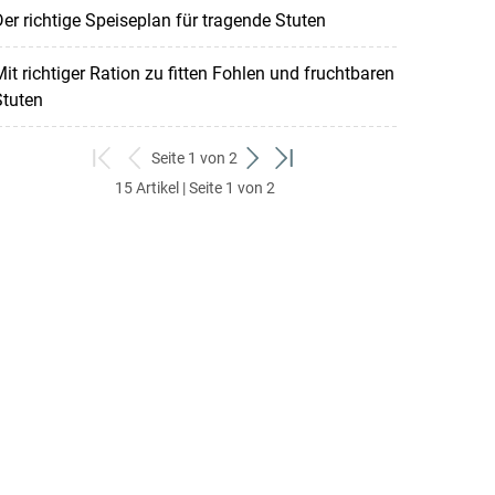
er richtige Speiseplan für tragende Stuten
it richtiger Ration zu fitten Fohlen und fruchtbaren
Stuten
Seite 1 von 2
zum
zurück
weiter
zum
15 Artikel | Seite 1 von 2
ersten
zum
zum
letzten
Set
vorigen
nächsten
Set
Set
Set