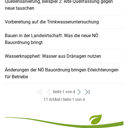
Quellensanierung, Beispiel 2: Alte Quellfassung gegen
neue tauschen
Vorbereitung auf die Trinkwasseruntersuchung
Bauen in der Landwirtschaft: Was die neue NÖ
Bauordnung bringt
Wasserknappheit: Wasser aus Dränagen nutzen
Änderungen der NÖ Bauordnung bringen Erleichterungen
für Betriebe
Seite 1 von 4
zum
zurück
weiter
zum
17 Artikel | Seite 1 von 4
ersten
zum
zum
letzten
Set
vorigen
nächsten
Set
Set
Set