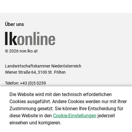
Über uns
© 2026 noe.lko.at
Landwirtschaftskammer Niederösterreich
Wiener Straße 64, 3100 St. Pölten
Telefon: +43 (0)5 0259
E-Mail:
office@lk-noe.at
Die Website wird mit den technisch erforderlichen
Impressum
|
Kontakt
|
Datenschutzerklärung
|
Barrierefreiheit
|
Cookies ausgeführt. Andere Cookies werden nur mit Ihrer
Cookie-Einstellungen
Zustimmung gesetzt. Sie können Ihre Entscheidung für
diese Website in den
Cookie-Einstellungen
jederzeit
einsehen und korrigieren.