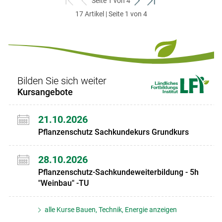
Seite 1 von 4
zum
zurück
weiter
zum
17 Artikel | Seite 1 von 4
ersten
zum
zum
letzten
Set
vorigen
nächsten
Set
Set
Set
Bilden Sie sich weiter
Kursangebote
21.10.2026
Pflanzenschutz Sachkundekurs Grundkurs
28.10.2026
Pflanzenschutz-Sachkundeweiterbildung - 5h
"Weinbau" -TU
alle Kurse Bauen, Technik, Energie anzeigen