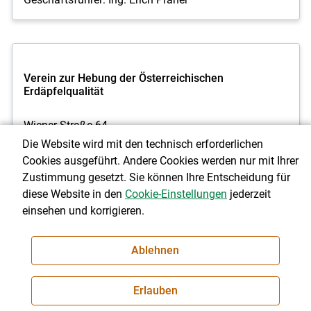
Verein zur Hebung der Österreichischen
Erdäpfelqualität
Wiener Straße 64
3100 St. Pölten
Die Website wird mit den technisch erforderlichen
Tel. 05 0259 22110
Cookies ausgeführt. Andere Cookies werden nur mit Ihrer
Fax: 05 0259 95 22110
Zustimmung gesetzt. Sie können Ihre Entscheidung für
diese Website in den
Cookie-Einstellungen
jederzeit
Obmann: Edmund Rauchberger
einsehen und korrigieren.
Ablehnen
Vereinigung der Pflanzenzüchter und
Erlauben
Saatgutkaufleute Österreichs