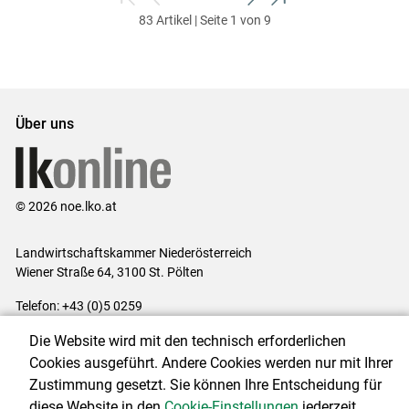
zum
zurück
weiter
zum
83 Artikel | Seite 1 von 9
ersten
zum
zum
letzten
Set
vorigen
nächsten
Set
Set
Set
Über uns
© 2026 noe.lko.at
Landwirtschaftskammer Niederösterreich
Wiener Straße 64, 3100 St. Pölten
Telefon: +43 (0)5 0259
E-Mail:
office@lk-noe.at
Die Website wird mit den technisch erforderlichen
Impressum
|
Kontakt
|
Datenschutzerklärung
|
Barrierefreiheit
|
Cookies ausgeführt. Andere Cookies werden nur mit Ihrer
Cookie-Einstellungen
Zustimmung gesetzt. Sie können Ihre Entscheidung für
diese Website in den
Cookie-Einstellungen
jederzeit