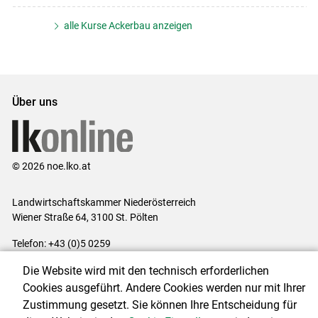
alle Kurse Ackerbau anzeigen
Über uns
© 2026 noe.lko.at
Landwirtschaftskammer Niederösterreich
Wiener Straße 64, 3100 St. Pölten
Telefon: +43 (0)5 0259
E-Mail:
office@lk-noe.at
Die Website wird mit den technisch erforderlichen
Impressum
|
Kontakt
|
Datenschutzerklärung
|
Barrierefreiheit
|
Cookies ausgeführt. Andere Cookies werden nur mit Ihrer
Cookie-Einstellungen
Zustimmung gesetzt. Sie können Ihre Entscheidung für