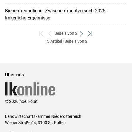
Bienenfreundlicher Zwischenfruchtversuch 2025 -
Imkerliche Ergebnisse
Seite 1 von 2
zum
zurück
weiter
zum
13 Artikel | Seite 1 von 2
ersten
zum
zum
letzten
Set
vorigen
nächsten
Set
Set
Set
Über uns
© 2026 noe.lko.at
Landwirtschaftskammer Niederösterreich
Wiener Straße 64, 3100 St. Pölten