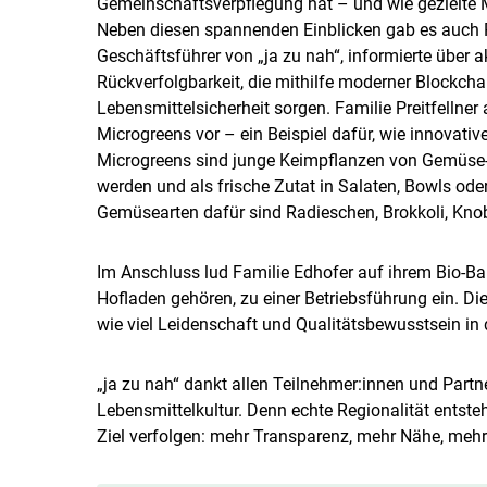
Gemeinschaftsverpflegung hat – und wie gezielte 
Neben diesen spannenden Einblicken gab es auch 
Geschäftsführer von „ja zu nah“, informierte über 
Rückverfolgbarkeit, die mithilfe moderner Blockch
Lebensmittelsicherheit sorgen. Familie Preitfellner 
Microgreens vor – ein Beispiel dafür, wie innovati
Microgreens sind junge Keimpflanzen von Gemüse- 
werden und als frische Zutat in Salaten, Bowls od
Gemüsearten dafür sind Radieschen, Brokkoli, Knob
Im Anschluss lud Familie Edhofer auf ihrem Bio-Ba
Hofladen gehören, zu einer Betriebsführung ein. Di
wie viel Leidenschaft und Qualitätsbewusstsein in d
„ja zu nah“ dankt allen Teilnehmer:innen und Partne
Lebensmittelkultur. Denn echte Regionalität entst
Ziel verfolgen: mehr Transparenz, mehr Nähe, mehr