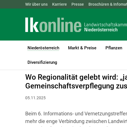
Landwirtschaftskammern:
Wir über uns
Karriere
Presse
ÖSTERREICH
Broschüren & Infomat
BGLD
KTN
Niederösterreich
Markt & Preise
Pflanzen
(current)1
LK Niederösterreich
Niederösterreich
Agrarkommunikation
Diversifizierung
Wo Regionalität gelebt wird: „j
Gemeinschaftsverpflegung z
05.11.2025
Beim 6. Informations- und Vernetzungstreffe
mehr die enge Verbindung zwischen Landwirt