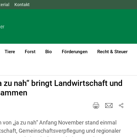
erial
NÖ
Kontakt
OÖ
SBG
STMK
TIROL
VBG
WIEN
Tiere
Forst
Bio
Förderungen
Recht & Steuer
a zu nah“ bringt Landwirtschaft und
usammen
n von „ja zu nah“ Anfang November stand einmal
schaft, Gemeinschaftsverpflegung und regionaler