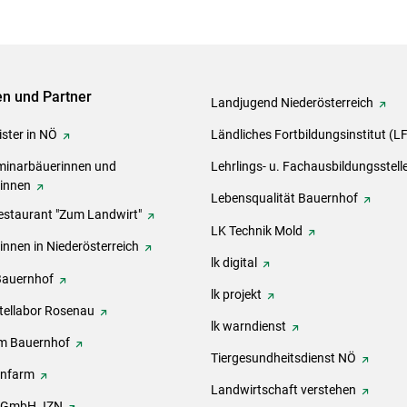
ven und Partner
Landjugend Niederösterreich
ster in NÖ
Ländliches Fortbildungsinstitut (L
inarbäuerinnen und
Lehrlings- u. Fachausbildungsstell
rinnen
Lebensqualität Bauernhof
estaurant "Zum Landwirt"
LK Technik Mold
innen in Niederösterreich
lk digital
Bauernhof
lk projekt
tellabor Rosenau
lk warndienst
m Bauernhof
Tiergesundheitsdienst NÖ
onfarm
Landwirtschaft verstehen
h GmbH JZN