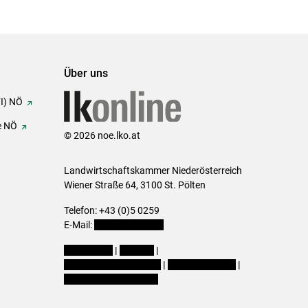
Über uns
FI) NÖ
e NÖ
© 2026 noe.lko.at
Landwirtschaftskammer Niederösterreich
Wiener Straße 64, 3100 St. Pölten
Telefon: +43 (0)5 0259
E-Mail:
office@lk-noe.at
Impressum
|
Kontakt
|
Datenschutzerklärung
|
Barrierefreiheit
|
Cookie-Einstellungen