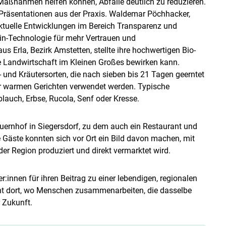
Maßnahmen helfen können, Abfälle deutlich zu reduzieren.
Präsentationen aus der Praxis. Waldemar Pöchhacker,
aktuelle Entwicklungen im Bereich Transparenz und
ain-Technologie für mehr Vertrauen und
aus Erla, Bezirk Amstetten, stellte ihre hochwertigen Bio-
ve Landwirtschaft im Kleinen Großes bewirken kann.
und Kräutersorten, die nach sieben bis 21 Tagen geerntet
er warmen Gerichten verwendet werden. Typische
lauch, Erbse, Rucola, Senf oder Kresse.
uernhof in Siegersdorf, zu dem auch ein Restaurant und
e Gäste konnten sich vor Ort ein Bild davon machen, mit
er Region produziert und direkt vermarktet wird.
r:innen für ihren Beitrag zu einer lebendigen, regionalen
eht dort, wo Menschen zusammenarbeiten, die dasselbe
 Zukunft.