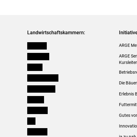
Landwirtschaftskammern:
Initiati
Österreich
ARGE Mei
Burgenland
ARGE Sem
Kursleite
Kärnten
Betriebsr
Niederösterreich
Die Bäuer
Oberösterreich
Erlebnis 
Salzburg
Futtermit
Steiermark
Gutes vo
Tirol
Innovati
Vorarlberg
ja zu na