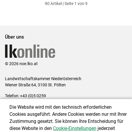
90 Artikel | Seite 1 von 9
ersten
zum
zum
letzten
Set
vorigen
nächsten
Set
Set
Set
Über uns
© 2026 noe.lko.at
Landwirtschaftskammer Niederösterreich
Wiener Straße 64, 3100 St. Pölten
Telefon: +43 (0)5 0259
E-Mail:
office@lk-noe.at
Die Website wird mit den technisch erforderlichen
Impressum
|
Kontakt
|
Datenschutzerklärung
|
Barrierefreiheit
|
Cookies ausgeführt. Andere Cookies werden nur mit Ihrer
Cookie-Einstellungen
Zustimmung gesetzt. Sie können Ihre Entscheidung für
diese Website in den
Cookie-Einstellungen
jederzeit