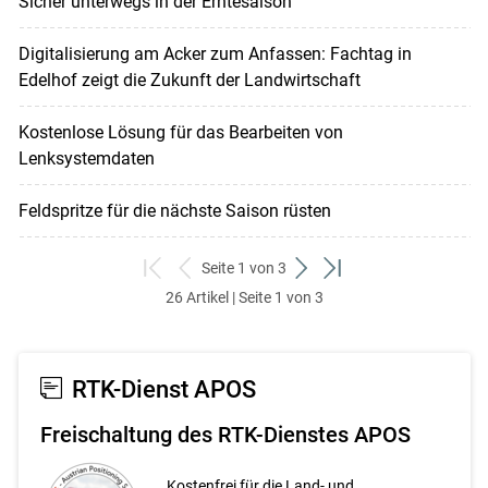
Sicher unterwegs in der Erntesaison
Digitalisierung am Acker zum Anfassen: Fachtag in
Edelhof zeigt die Zukunft der Landwirtschaft
Kostenlose Lösung für das Bearbeiten von
Lenksystemdaten
Feldspritze für die nächste Saison rüsten
Seite 1 von 3
zum
zurück
weiter
zum
26 Artikel | Seite 1 von 3
ersten
zum
zum
letzten
Set
vorigen
nächsten
Set
Set
Set
RTK-Dienst APOS
Freischaltung des RTK-Dienstes APOS
Kostenfrei für die Land- und