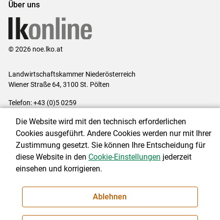
Über uns
© 2026 noe.lko.at
Landwirtschaftskammer Niederösterreich
Wiener Straße 64, 3100 St. Pölten
Telefon: +43 (0)5 0259
E-Mail:
office@lk-noe.at
Die Website wird mit den technisch erforderlichen
Impressum
|
Kontakt
|
Datenschutzerklärung
|
Barrierefreiheit
|
Cookies ausgeführt. Andere Cookies werden nur mit Ihrer
Cookie-Einstellungen
Zustimmung gesetzt. Sie können Ihre Entscheidung für
diese Website in den
Cookie-Einstellungen
jederzeit
einsehen und korrigieren.
NEWSLETTER
Ablehnen