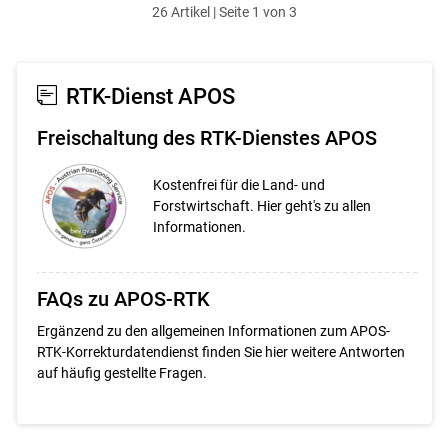
26 Artikel | Seite 1 von 3
ersten
zum
zum
letzten
Set
vorigen
nächsten
Set
Set
Set
RTK-Dienst APOS
Freischaltung des RTK-Dienstes APOS
Kostenfrei für die Land- und
Forstwirtschaft. Hier geht's zu allen
Informationen.
FAQs zu APOS-RTK
Ergänzend zu den allgemeinen Informationen zum APOS-
RTK-Korrekturdatendienst finden Sie hier weitere Antworten
auf häufig gestellte Fragen.