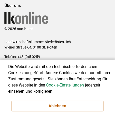
Über uns
© 2026 noe.lko.at
Landwirtschaftskammer Niederösterreich
Wiener Straße 64, 3100 St. Pölten
Telefon: +43 (0)5 0259
E-Mail:
office@lk-noe.at
Die Website wird mit den technisch erforderlichen
Impressum
|
Kontakt
|
Datenschutzerklärung
|
Barrierefreiheit
|
Cookies ausgeführt. Andere Cookies werden nur mit Ihrer
Cookie-Einstellungen
Zustimmung gesetzt. Sie können Ihre Entscheidung für
diese Website in den
Cookie-Einstellungen
jederzeit
einsehen und korrigieren.
NEWSLETTER
Ablehnen