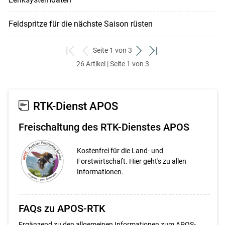
Feldspritze für die nächste Saison rüsten
Seite 1 von 3
zum
zurück
weiter
zum
26 Artikel | Seite 1 von 3
ersten
zum
zum
letzten
Set
vorigen
nächsten
Set
Set
Set
RTK-Dienst APOS
Freischaltung des RTK-Dienstes APOS
Kostenfrei für die Land- und
Forstwirtschaft. Hier geht's zu allen
Informationen.
FAQs zu APOS-RTK
Ergänzend zu den allgemeinen Informationen zum APOS-