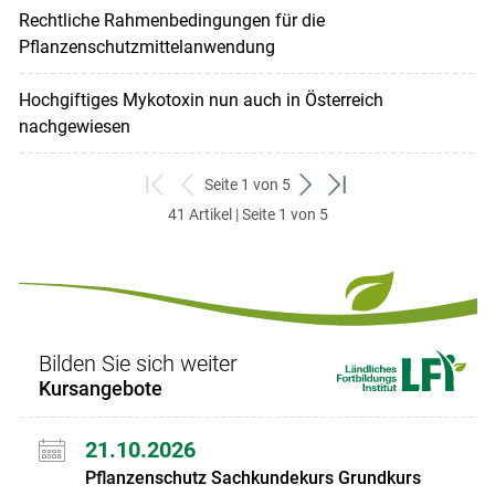
Rechtliche Rahmenbedingungen für die
Pflanzenschutzmittelanwendung
Hochgiftiges Mykotoxin nun auch in Österreich
nachgewiesen
Seite 1 von 5
zum
zurück
weiter
zum
41 Artikel | Seite 1 von 5
ersten
zum
zum
letzten
Set
vorigen
nächsten
Set
Set
Set
Bilden Sie sich weiter
Kursangebote
21.10.2026
Pflanzenschutz Sachkundekurs Grundkurs