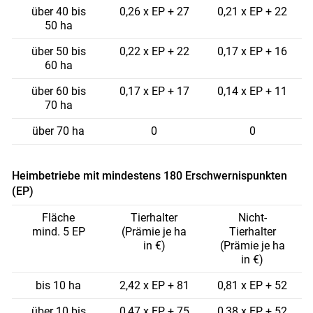
über 40 bis
0,26 x EP + 27
0,21 x EP + 22
50 ha
über 50 bis
0,22 x EP + 22
0,17 x EP + 16
60 ha
über 60 bis
0,17 x EP + 17
0,14 x EP + 11
70 ha
über 70 ha
0
0
Heimbetriebe mit mindestens 180 Erschwernispunkten
(EP)
Fläche
Tierhalter
Nicht-
mind. 5 EP
(Prämie je ha
Tierhalter
in €)
(Prämie je ha
in €)
bis 10 ha
2,42 x EP + 81
0,81 x EP + 52
über 10 bis
0,47 x EP + 75
0,38 x EP + 52