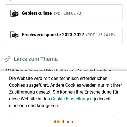
Gebietskulisse
PDF
284,02 kB
Erschwernispunkte 2023-2027
PDF
115,24 kB
Links zum Thema
AMA Formulare und Merkblätter zur Ausgleichszulage
2024
Die Website wird mit den technisch erforderlichen
Cookies ausgeführt. Andere Cookies werden nur mit Ihrer
Sonderrichtlinie Ausgleichszulage 2024
Zustimmung gesetzt. Sie können Ihre Entscheidung für
diese Website in den
Cookie-Einstellungen
jederzeit
einsehen und korrigieren.
Ausgleichszulage 2023-2027
Ablehnen