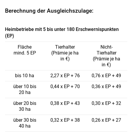
Berechnung der Ausgleichszulage:
Heimbetriebe mit 5 bis unter 180 Erschwernispunkten
(EP)
Fläche
Tierhalter
Nicht-
mind. 5 EP
(Prämie je ha
Tierhalter
in €)
(Prämie je ha
in €)
bis 10 ha
2,27 x EP + 76
0,76 x EP + 49
über 10 bis
0,44 x EP + 70
0,36 x EP + 49
20 ha
über 20 bis
0,38 x EP + 43
0,30 x EP + 32
30 ha
Skip to main content
über 30 bis
0,32 x EP + 38
0,26 x EP + 27
40 ha