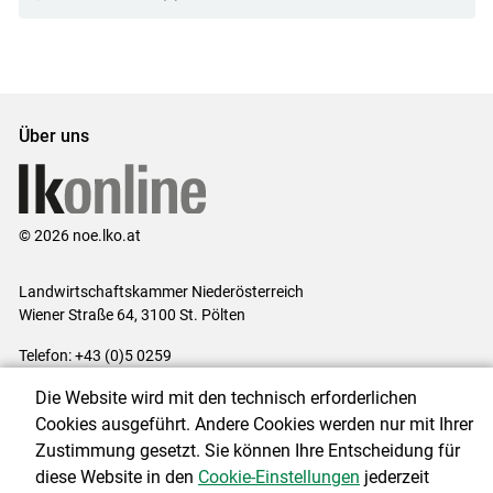
Über uns
© 2026 noe.lko.at
Landwirtschaftskammer Niederösterreich
Wiener Straße 64, 3100 St. Pölten
Telefon: +43 (0)5 0259
E-Mail:
office@lk-noe.at
Die Website wird mit den technisch erforderlichen
Impressum
|
Kontakt
|
Datenschutzerklärung
|
Barrierefreiheit
|
Cookies ausgeführt. Andere Cookies werden nur mit Ihrer
Cookie-Einstellungen
Zustimmung gesetzt. Sie können Ihre Entscheidung für
diese Website in den
Cookie-Einstellungen
jederzeit