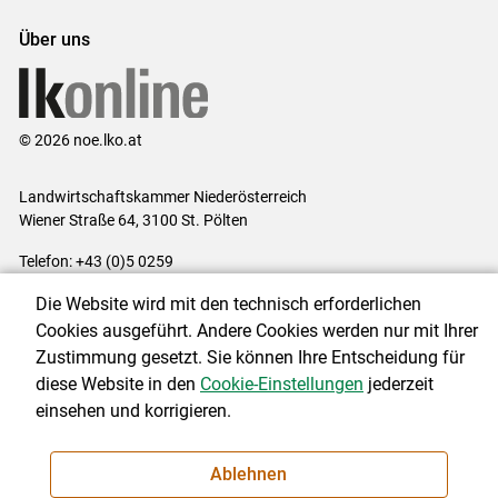
Über uns
© 2026 noe.lko.at
Landwirtschaftskammer Niederösterreich
Wiener Straße 64, 3100 St. Pölten
Telefon: +43 (0)5 0259
E-Mail:
office@lk-noe.at
Die Website wird mit den technisch erforderlichen
Impressum
|
Kontakt
|
Datenschutzerklärung
|
Barrierefreiheit
|
Cookies ausgeführt. Andere Cookies werden nur mit Ihrer
Cookie-Einstellungen
Zustimmung gesetzt. Sie können Ihre Entscheidung für
diese Website in den
Cookie-Einstellungen
jederzeit
einsehen und korrigieren.
NEWSLETTER
Ablehnen