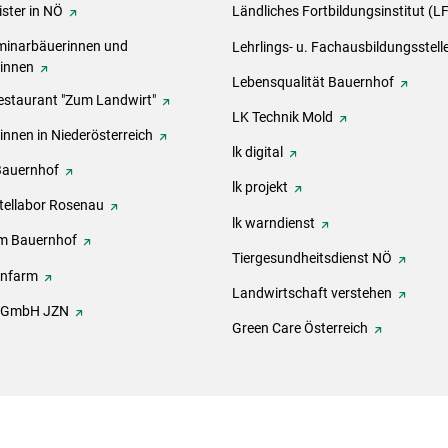
ster in NÖ
Ländliches Fortbildungsinstitut (L
inarbäuerinnen und
Lehrlings- u. Fachausbildungsstell
rinnen
Lebensqualität Bauernhof
estaurant "Zum Landwirt"
LK Technik Mold
innen in Niederösterreich
lk digital
Bauernhof
lk projekt
tellabor Rosenau
lk warndienst
m Bauernhof
Tiergesundheitsdienst NÖ
onfarm
Landwirtschaft verstehen
h GmbH JZN
Green Care Österreich