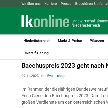
Landwirtschaftskammern:
Wir über uns
Karriere
Presse
ÖSTERREICH
Broschüren & Infomat
BGLD
KTN
Niederösterreich
Markt & Preise
Pflanzen
(current)1
LK Niederösterreich
Niederösterreich
Agrarkommunikation
Diversifizierung
Bacchuspreis 2023 geht nach N
09.11.2023 | von
Eva Lechner
Im Rahmen der diesjährigen Bundesweintaufe
Erich Giese den Bacchuspreis 2023. Damit ehr
großen Verdienste um den österreichischen 