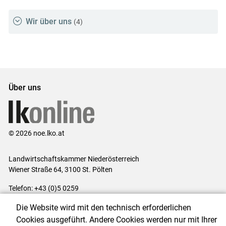
Wir über uns
(4)
Über uns
© 2026 noe.lko.at
Landwirtschaftskammer Niederösterreich
Wiener Straße 64, 3100 St. Pölten
Telefon: +43 (0)5 0259
E-Mail:
office@lk-noe.at
Die Website wird mit den technisch erforderlichen
Impressum
|
Kontakt
|
Datenschutzerklärung
|
Barrierefreiheit
|
Cookies ausgeführt. Andere Cookies werden nur mit Ihrer