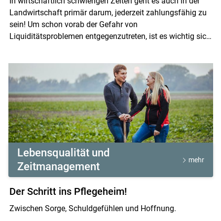
In wirtschaftlich schwierigen Zeiten geht es auch in der
Landwirtschaft primär darum, jederzeit zahlungsfähig zu
sein! Um schon vorab der Gefahr von
Liquiditätsproblemen entgegenzutreten, ist es wichtig sich
einen Überblick über die aktuelle Situation zu machen.
Hierfür dient eine sorgfältige Liquiditätsplanung. Die LK
Österreich stellt mit dem "Liquiplan“ eine Excel-Anwendung
zu Verfügung. Drohende Liquiditätslücken können
gegebenenfalls schon vorzeitig durch Bankgespräche oder
andere Finanzierungsmöglichkeiten geschlossen werden.
Lebensqualität und
mehr
Zeitmanagement
Der Schritt ins Pflegeheim!
Zwischen Sorge, Schuldgefühlen und Hoffnung.