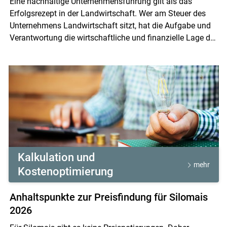
Eine nachhaltige Unternehmensführung gilt als das
Erfolgsrezept in der Landwirtschaft. Wer am Steuer des
Unternehmens Landwirtschaft sitzt, hat die Aufgabe und
Verantwortung die wirtschaftliche und finanzielle Lage des
Betriebes laufend zu analysieren. Das "Bauchgefühl" oder
die Betriebsführung auf Basis des Kontostandes am
Girokonto ist dazu nicht ausreichend bzw. ungeeignet.
Skip to main content
Kalkulation und
mehr
Kostenoptimierung
Anhaltspunkte zur Preisfindung für Silomais
2026