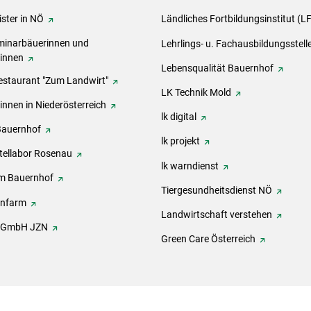
ster in NÖ
Ländliches Fortbildungsinstitut (L
inarbäuerinnen und
Lehrlings- u. Fachausbildungsstell
rinnen
Lebensqualität Bauernhof
estaurant "Zum Landwirt"
LK Technik Mold
innen in Niederösterreich
lk digital
Bauernhof
lk projekt
tellabor Rosenau
lk warndienst
m Bauernhof
Tiergesundheitsdienst NÖ
onfarm
Landwirtschaft verstehen
h GmbH JZN
Green Care Österreich