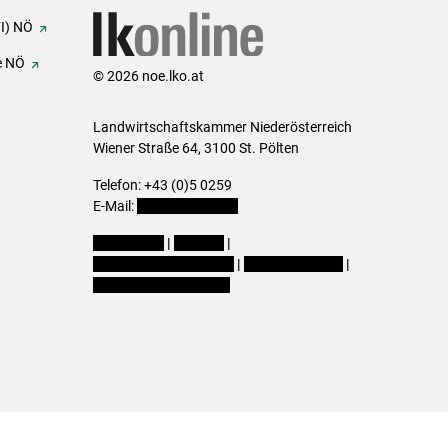
FI) NÖ
e NÖ
© 2026 noe.lko.at
Landwirtschaftskammer Niederösterreich
Wiener Straße 64, 3100 St. Pölten
Telefon: +43 (0)5 0259
E-Mail:
office@lk-noe.at
Impressum
|
Kontakt
|
Datenschutzerklärung
|
Barrierefreiheit
|
Cookie-Einstellungen