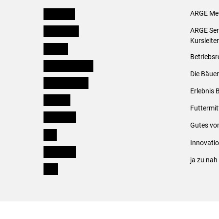
Österreich
ARGE Mei
Burgenland
ARGE Sem
Kursleite
Kärnten
Betriebsr
Niederösterreich
Die Bäuer
Oberösterreich
Erlebnis 
Salzburg
Futtermit
Steiermark
Gutes vo
Tirol
Innovati
Vorarlberg
ja zu na
Wien