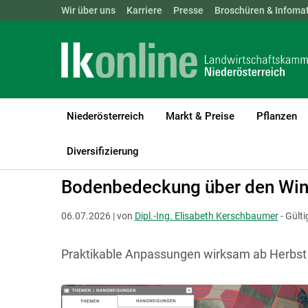
Landwirtschaftskammern:
Wir über uns
Karriere
Presse
ÖSTERREICH
Broschüren & Infomat
BGLD
KTN
Niederösterreich
Markt & Preise
Pflanzen
LK Niederösterreich
Förderungen
Konditionalität
Österreich
Diversifizierung
Bodenbedeckung über den Win
06.07.2026 | von
Dipl.-Ing. Elisabeth Kerschbaumer
- Gült
Praktikable Anpassungen wirksam ab Herbst