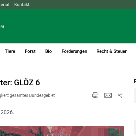
erial
NÖ
Kontakt
OÖ
SBG
STMK
TIROL
VBG
WIEN
Tiere
Forst
Bio
Förderungen
Recht & Steuer
(current)1
weit
ter: GLÖZ 6
igkeit: gesamtes Bundesgebiet
 2026.