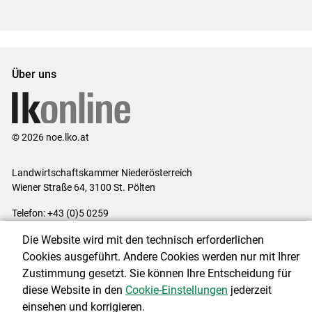
Über uns
© 2026 noe.lko.at
Landwirtschaftskammer Niederösterreich
Wiener Straße 64, 3100 St. Pölten
Telefon: +43 (0)5 0259
E-Mail:
office@lk-noe.at
Die Website wird mit den technisch erforderlichen
Impressum
|
Kontakt
|
Datenschutzerklärung
|
Barrierefreiheit
|
Cookies ausgeführt. Andere Cookies werden nur mit Ihrer
Cookie-Einstellungen
Zustimmung gesetzt. Sie können Ihre Entscheidung für
diese Website in den
Cookie-Einstellungen
jederzeit
einsehen und korrigieren.