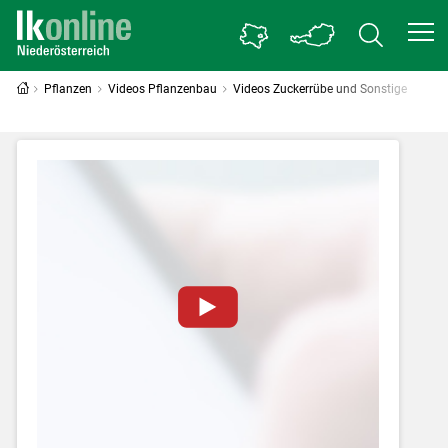
Pflanzen
Videos Pflanzenbau
Videos Zuckerrübe und Sonstige
Zum Abspielen von YouTube-Videos auf
dieser Website müssen Cookies gesetzt
werden
.
Für weitere Informationen lesen Sie bitte
unsere
Datenschutzerklärung
.Sie können Ihre
Entscheidung für diese Website in den Cookie-