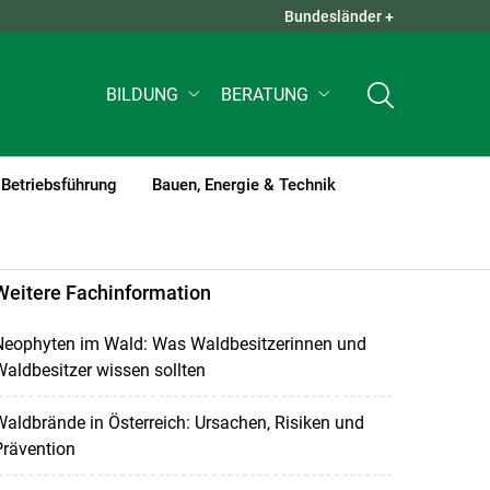
Bundesländer +
QUICK LINKS +
BILDUNG
BERATUNG
Betriebsführung
Bauen, Energie & Technik
Weitere Fachinformation
Neophyten im Wald: Was Waldbesitzerinnen und
aldbesitzer wissen sollten
aldbrände in Österreich: Ursachen, Risiken und
Prävention