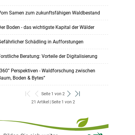
Vom Samen zum zukunftsfähigen Waldbestand
er Boden - das wichtigste Kapital der Wälder
efährlicher Schädling in Aufforstungen
orstliche Beratung: Vorteile der Digitalisierung
“360° Perspektiven - Waldforschung zwischen
Baum, Boden & Bytes“
Seite 1 von 2
zum
zurück
weiter
zum
21 Artikel | Seite 1 von 2
ersten
zum
zum
letzten
Set
vorigen
nächsten
Set
Set
Set