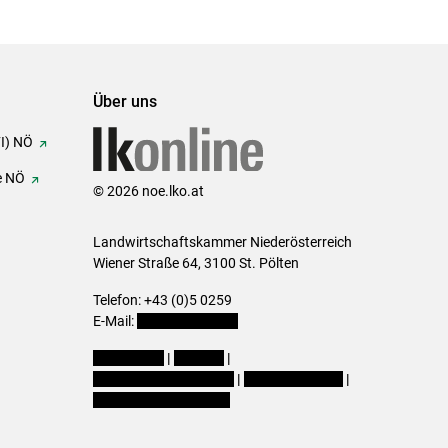
Über uns
FI) NÖ
e NÖ
© 2026 noe.lko.at
Landwirtschaftskammer Niederösterreich
Wiener Straße 64, 3100 St. Pölten
Telefon: +43 (0)5 0259
E-Mail:
office@lk-noe.at
Impressum
|
Kontakt
|
Datenschutzerklärung
|
Barrierefreiheit
|
Cookie-Einstellungen