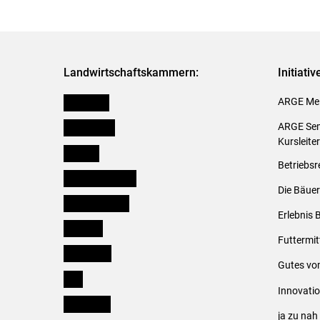
Landwirtschaftskammern:
Initiati
Österreich
ARGE Mei
Burgenland
ARGE Sem
Kursleite
Kärnten
Betriebsr
Niederösterreich
Die Bäuer
Oberösterreich
Erlebnis 
Salzburg
Futtermit
Steiermark
Gutes vo
Tirol
Innovati
Vorarlberg
ja zu na