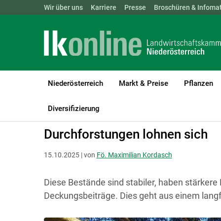
Landwirtschaftskammern:
Wir über uns
Karriere
Presse
ÖSTERREICH
Broschüren & Infomat
BGLD
KTN
Niederösterreich
Markt & Preise
Pflanzen
LK Niederösterreich
Forst
Waldbau & Forstschutz
Diversifizierung
Durchforstungen lohnen sich
15.10.2025 | von
Fö. Maximilian Kordasch
Diese Bestände sind stabiler, haben stärker
Deckungsbeiträge. Dies geht aus einem langfr