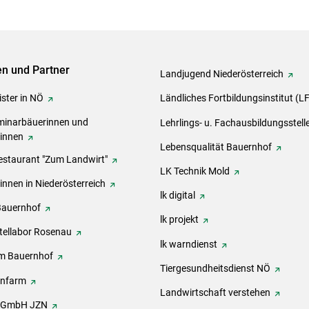
ven und Partner
Landjugend Niederösterreich
ster in NÖ
Ländliches Fortbildungsinstitut (L
inarbäuerinnen und
Lehrlings- u. Fachausbildungsstell
rinnen
Lebensqualität Bauernhof
estaurant "Zum Landwirt"
LK Technik Mold
innen in Niederösterreich
lk digital
Bauernhof
lk projekt
tellabor Rosenau
lk warndienst
m Bauernhof
Tiergesundheitsdienst NÖ
onfarm
Landwirtschaft verstehen
h GmbH JZN