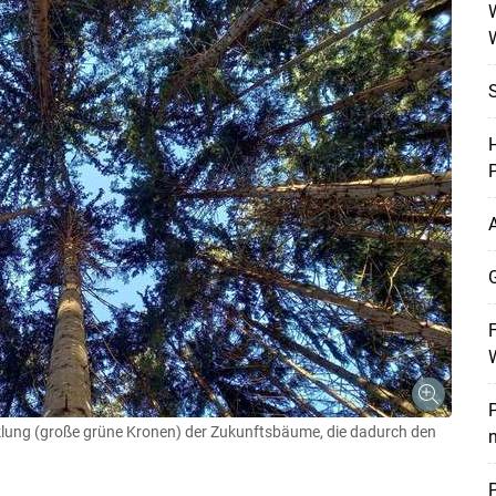
W
H
P
A
Skip to main content
G
F
P
lung (große grüne Kronen) der Zukunftsbäume, die dadurch den
P