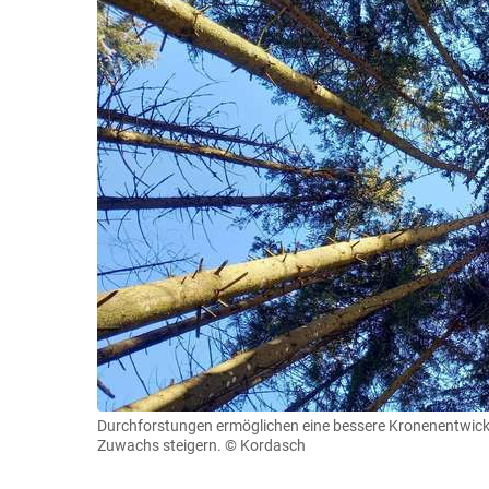
Durchforstungen ermöglichen eine bessere Kronenentwick
Zuwachs steigern.
© Kordasch