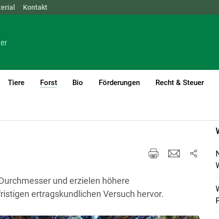
erial
NÖ
Kontakt
OÖ
SBG
STMK
TIROL
VBG
WIEN
Tiere
Forst
Bio
Förderungen
Recht & Steuer
(current)1
W
e Durchmesser und erzielen höhere
W
istigen ertragskundlichen Versuch hervor.