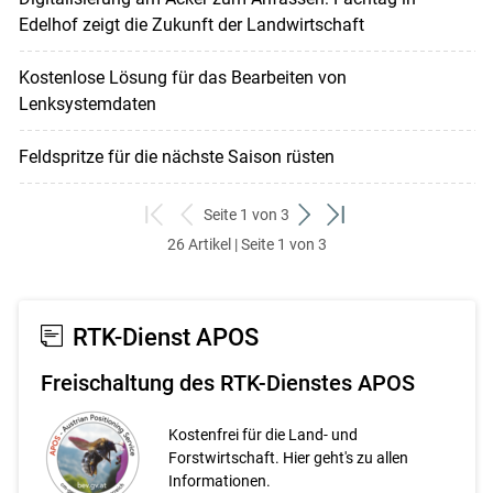
Edelhof zeigt die Zukunft der Landwirtschaft
Kostenlose Lösung für das Bearbeiten von
Lenksystemdaten
Feldspritze für die nächste Saison rüsten
Seite 1 von 3
zum
zurück
weiter
zum
26 Artikel | Seite 1 von 3
ersten
zum
zum
letzten
Set
vorigen
nächsten
Set
Set
Set
RTK-Dienst APOS
Freischaltung des RTK-Dienstes APOS
Kostenfrei für die Land- und
Forstwirtschaft. Hier geht's zu allen
Informationen.