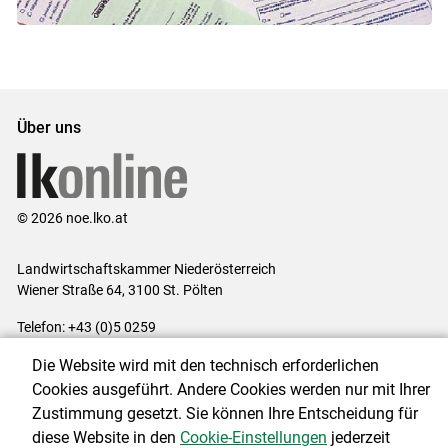
Über uns
© 2026 noe.lko.at
Landwirtschaftskammer Niederösterreich
Wiener Straße 64, 3100 St. Pölten
Telefon: +43 (0)5 0259
E-Mail:
office@lk-noe.at
Die Website wird mit den technisch erforderlichen
Impressum
|
Kontakt
|
Datenschutzerklärung
|
Barrierefreiheit
|
Cookies ausgeführt. Andere Cookies werden nur mit Ihrer
Cookie-Einstellungen
Zustimmung gesetzt. Sie können Ihre Entscheidung für
diese Website in den
Cookie-Einstellungen
jederzeit