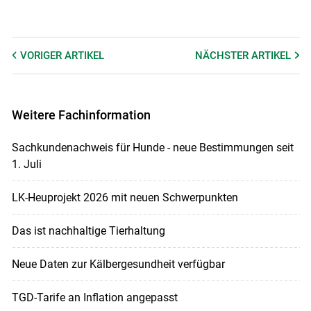
die durch Tod infolge von Tierseuchen mit der höchsten
AHL-Kategorie C, D oder E gemäß
Tiergesundheitsgesetz 2024 auftreten, versichert.
Voraussetzung ist, dass für diese Tierseuchen keine
VORIGER
ARTIKEL
NÄCHSTER
ARTIKEL
staatliche Tierwertentschädigung vorgesehen ist. BTV
hat aktuell diese Kategorisierung und Voraussetzung.
Damit werden Verendungsfälle von der Versicherung
Weitere Fachinformation
entschädigt. Nähere Informationen finden sich hier für
Rinder
,
hier
für Schafe und
hier
für Ziegen.
Sachkundenachweis für Hunde - neue Bestimmungen seit
1. Juli
LK-Heuprojekt 2026 mit neuen Schwerpunkten
Das ist nachhaltige Tierhaltung
Neue Daten zur Kälbergesundheit verfügbar
TGD-Tarife an Inflation angepasst