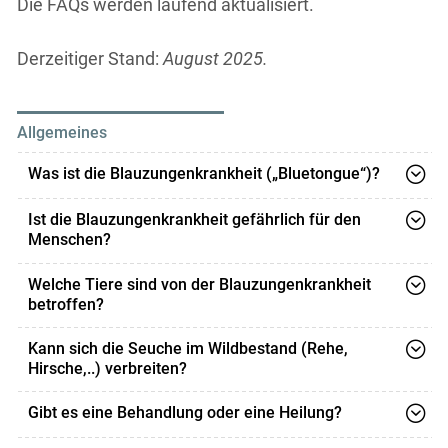
Die FAQs werden laufend aktualisiert.
Derzeitiger Stand:
August 2025.
Allgemeines
Was ist die Blauzungenkrankheit („Bluetongue“)?
Die Blauzungenkrankheit ist
Ist die Blauzungenkrankheit gefährlich für den
eine Viruserkrankung, die fast
Menschen?
weltweit vorkommt. Bislang
Nein. Der Mensch kann grundsätzlich nicht infiziert
sind mindestens 24
Welche Tiere sind von der Blauzungenkrankheit
werden.
betroffen?
"Untergruppen" - sogenannte Serotypen - des Virus
bekannt, die jeweils unterschiedlich starke Symptome
Betroffene Tierarten sind Rinder, Schafe, Ziegen,
Kann sich die Seuche im Wildbestand (Rehe,
verursachen können. Der aktuelle Ausbruch in Europa
Kamelartige (z.B. Lamas oder Alpakas) und
Hirsche,..) verbreiten?
wird durch den Serotyp 3 (BTV-3) hervorgerufen, der
Wildwiederkäuer (z.B. Rehe).
schwerwiegende Symptome verursachen kann.
Ja, denn auch Wildwiederkäuer sind empfänglich für
Gibt es eine Behandlung oder eine Heilung?
Betroffene Tierarten sind Rinder, Schafe, Ziegen,
das Virus und können sich infizieren und erkranken.