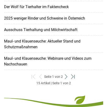
Der Wolf für Tierhalter im Faktencheck
2025 weniger Rinder und Schweine in Österreich
Ausschuss Tierhaltung und Milchwirtschaft
Maul- und Klauenseuche: Aktueller Stand und
Schutzmaßnahmen
Maul- und Klauenseuche: Webinare und Videos zum
Nachschauen
Seite 1 von 2
zum
zurück
weiter
zum
15 Artikel | Seite 1 von 2
ersten
zum
zum
letzten
Set
vorigen
nächsten
Set
Set
Set