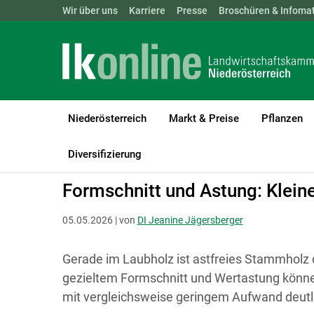
Landwirtschaftskammern:
Wir über uns
Karriere
Presse
ÖSTERREICH
Broschüren & Infomat
BGLD
KTN
Niederösterreich
Markt & Preise
Pflanzen
LK Niederösterreich
Forst
Waldbau & Forstschutz
Diversifizierung
Formschnitt und Astung: Kleine
05.05.2026 | von
DI Jeanine Jägersberger
Gerade im Laubholz ist astfreies Stammholz d
gezieltem Formschnitt und Wertastung können
mit vergleichsweise geringem Aufwand deutl