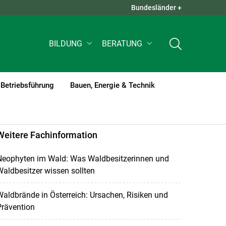
Bundesländer +
QUICK LINKS +
BILDUNG
BERATUNG
Betriebsführung
Bauen, Energie & Technik
Weitere Fachinformation
Neophyten im Wald: Was Waldbesitzerinnen und
aldbesitzer wissen sollten
aldbrände in Österreich: Ursachen, Risiken und
Prävention