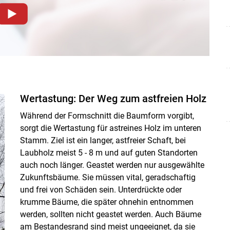
dieser Website müssen Cookies gesetzt werden
.
Datenschutzerklärung
.Sie können Ihre Entscheidung für
llungen jederzeit einsehen und korrigieren
n
Akzeptieren
Wertastung: Der Weg zum astfreien Holz
Während der Formschnitt die Baumform vorgibt,
sorgt die Wertastung für astreines Holz im unteren
Stamm. Ziel ist ein langer, astfreier Schaft, bei
Laubholz meist 5 - 8 m und auf guten Standorten
auch noch länger. Geastet werden nur ausgewählte
Zukunftsbäume. Sie müssen vital, geradschaftig
und frei von Schäden sein. Unterdrückte oder
krumme Bäume, die später ohnehin entnommen
werden, sollten nicht geastet werden. Auch Bäume
am Bestandesrand sind meist ungeeignet, da sie