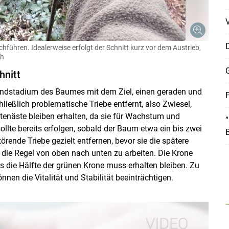
D
ühren. Idealerweise erfolgt der Schnitt kurz vor dem Austrieb,
ch
G
hnitt
ndstadium des Baumes mit dem Ziel, einen geraden und
F
ließlich problematische Triebe entfernt, also Zwiesel,
eitenäste bleiben erhalten, da sie für Wachstum und
llte bereits erfolgen, sobald der Baum etwa ein bis zwei
Skip to main content
örende Triebe gezielt entfernen, bevor sie die spätere
die Regel von oben nach unten zu arbeiten. Die Krone
ns die Hälfte der grünen Krone muss erhalten bleiben. Zu
nen die Vitalität und Stabilität beeinträchtigen.