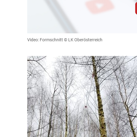
Zum Abspielen von YouTube-Videos auf 
Für weitere Informationen lesen Sie bitte unsere
diese Website in den Cookie-Einste
Video: Formschnitt
© LK Oberösterreich
Cookies Einstellunge