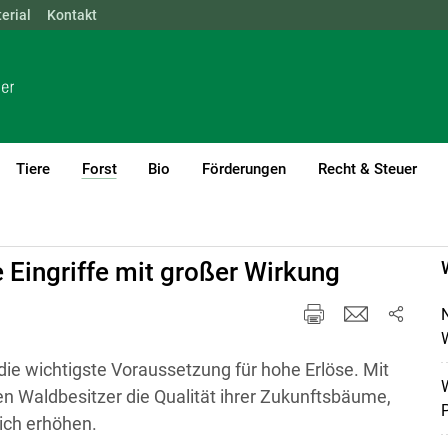
erial
NÖ
Kontakt
OÖ
SBG
STMK
TIROL
VBG
WIEN
Tiere
Forst
Bio
Förderungen
Recht & Steuer
(current)1
 Eingriffe mit großer Wirkung
W
ie wichtigste Voraussetzung für hohe Erlöse. Mit
W
 Waldbesitzer die Qualität ihrer Zukunftsbäume,
ich erhöhen.