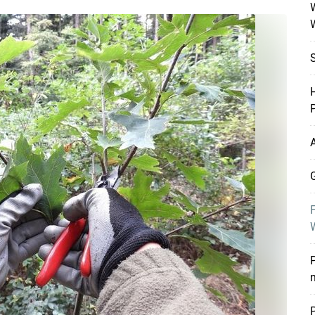
W
H
P
A
G
F
P
P