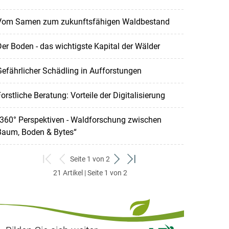
Vom Samen zum zukunftsfähigen Waldbestand
er Boden - das wichtigste Kapital der Wälder
efährlicher Schädling in Aufforstungen
orstliche Beratung: Vorteile der Digitalisierung
“360° Perspektiven - Waldforschung zwischen
Baum, Boden & Bytes“
Seite 1 von 2
zum
zurück
weiter
zum
21 Artikel | Seite 1 von 2
ersten
zum
zum
letzten
Set
vorigen
nächsten
Set
Set
Set