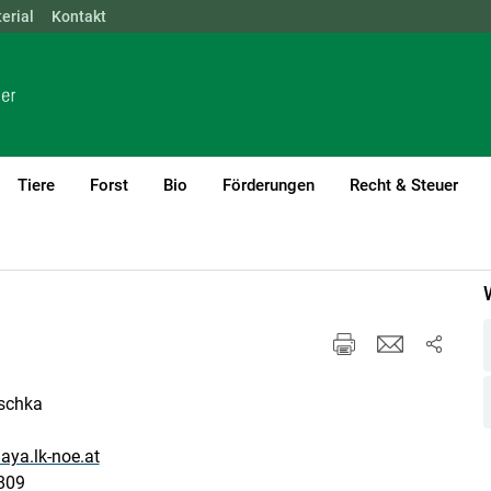
erial
NÖ
Kontakt
OÖ
SBG
STMK
TIROL
VBG
WIEN
Tiere
Forst
Bio
Förderungen
Recht & Steuer
en/Thaya
Wir über uns
oschka
aya.lk-noe.at
809