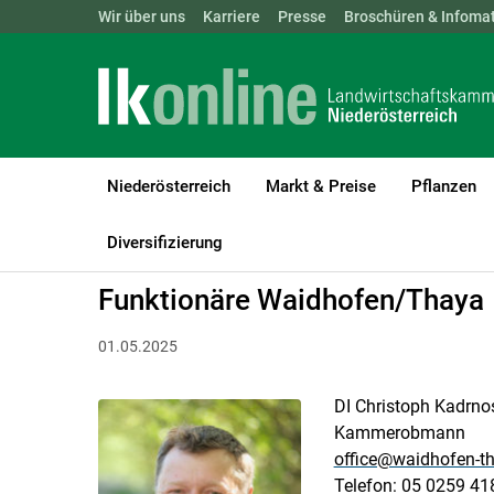
Landwirtschaftskammern:
Wir über uns
Karriere
Presse
ÖSTERREICH
Broschüren & Infomat
BGLD
KTN
Niederösterreich
Markt & Preise
Pflanzen
LK Niederösterreich
Bezirksbauernkammer
Horn und Waidhof
Diversifizierung
Funktionäre Waidhofen/Thaya
01.05.2025
DI Christoph Kadrn
Kammerobmann
office@waidhofen-th
Telefon: 05 0259 41