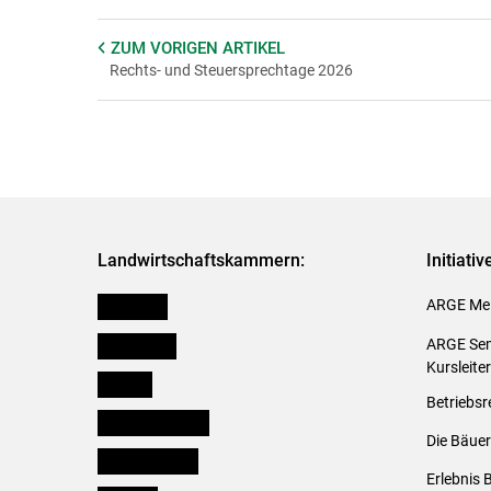
ZUM VORIGEN
ARTIKEL
Rechts- und Steuersprechtage 2026
Landwirtschaftskammern:
Initiati
Österreich
ARGE Mei
Burgenland
ARGE Sem
Kursleite
Kärnten
Betriebsr
Niederösterreich
Die Bäuer
Oberösterreich
Erlebnis 