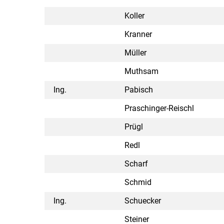
Koller
Kranner
Müller
Muthsam
Ing.
Pabisch
Praschinger-Reischl
Prügl
Redl
Scharf
Schmid
Ing.
Schuecker
Steiner