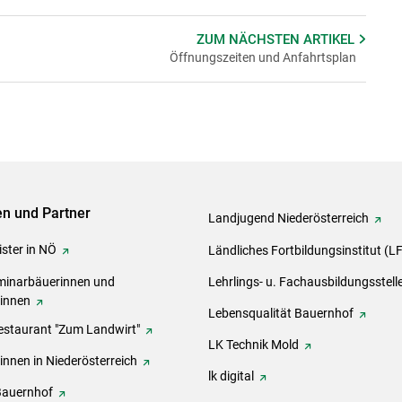
ZUM NÄCHSTEN
ARTIKEL
Öffnungszeiten und Anfahrtsplan
ven und Partner
Landjugend Niederösterreich
ster in NÖ
Ländliches Fortbildungsinstitut (L
inarbäuerinnen und
Lehrlings- u. Fachausbildungsstell
rinnen
Lebensqualität Bauernhof
estaurant "Zum Landwirt"
LK Technik Mold
innen in Niederösterreich
lk digital
Bauernhof