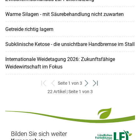
Warme Silagen - mit Säurebehandlung nicht zuwarten
Getreide richtig lagern
Subklinische Ketose - die unsichtbare Handbremse im Stall
Internationale Weidetagung 2026: Zukunftsfähige
Weidewirtschaft im Fokus
Seite 1 von 3
zum
zurück
weiter
zum
22 Artikel | Seite 1 von 3
ersten
zum
zum
letzten
Set
vorigen
nächsten
Set
Set
Set
Bilden Sie sich weiter