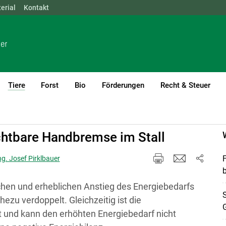
erial
NÖ
Kontakt
OÖ
SBG
STMK
TIROL
VBG
WIEN
Tiere
Forst
Bio
Förderungen
Recht & Steuer
(current)1
ichtbare Handbremse im Stall
F
ng. Josef Pirklbauer
b
en und erheblichen Anstieg des Energiebedarfs
S
ezu verdoppelt. Gleichzeitig ist die
G
t und kann den erhöhten Energiebedarf nicht