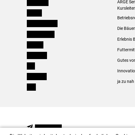
Burgenland
ARGE Sem
Kursleite
Kärnten
Betriebsr
Niederösterreich
Die Bäuer
Oberösterreich
Erlebnis 
Salzburg
Futtermit
Steiermark
Gutes vo
Tirol
Innovati
Vorarlberg
ja zu na
Wien
NEWSLETTER