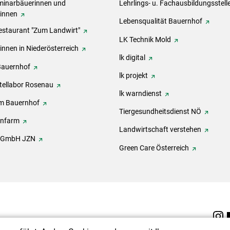
inarbäuerinnen und
Lehrlings- u. Fachausbildungsstell
rinnen
Lebensqualität Bauernhof
estaurant "Zum Landwirt"
LK Technik Mold
innen in Niederösterreich
lk digital
Bauernhof
lk projekt
tellabor Rosenau
lk warndienst
m Bauernhof
Tiergesundheitsdienst NÖ
onfarm
Landwirtschaft verstehen
h GmbH JZN
Green Care Österreich