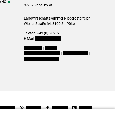
e NÖ
© 2026 noe.lko.at
Landwirtschaftskammer Niederösterreich
Wiener Straße 64, 3100 St. Pölten
Telefon: +43 (0)5 0259
E-Mail:
office@lk-noe.at
Impressum
|
Kontakt
|
Datenschutzerklärung
|
Barrierefreiheit
|
Cookie-Einstellungen
Instagram
Pinterest
Facebook
Youtube