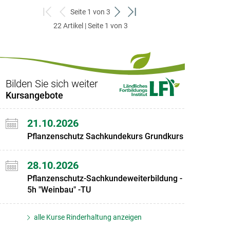
Seite 1 von 3
zum
zurück
weiter
zum
22 Artikel | Seite 1 von 3
ersten
zum
zum
letzten
Set
vorigen
nächsten
Set
Set
Set
Bilden Sie sich weiter
Kursangebote
21.10.2026
Pflanzenschutz Sachkundekurs Grundkurs
28.10.2026
Pflanzenschutz-Sachkundeweiterbildung -
5h "Weinbau" -TU
alle Kurse Rinderhaltung anzeigen