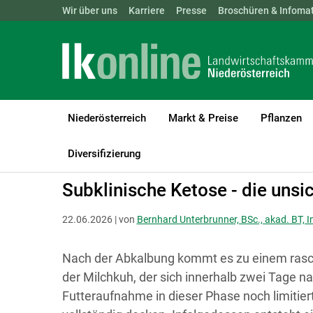
Landwirtschaftskammern:
Wir über uns
Karriere
Presse
ÖSTERREICH
Broschüren & Infomat
BGLD
KTN
Niederösterreich
Markt & Preise
Pflanzen
LK Niederösterreich
Tiere
Rinder
Fütterung & Futtermittel
Diversifizierung
Subklinische Ketose - die uns
22.06.2026 | von
Bernhard Unterbrunner, BSc., akad. BT, I
Nach der Abkalbung kommt es zu einem rasch
der Milchkuh, der sich innerhalb zwei Tage nah
Futteraufnahme in dieser Phase noch limitier