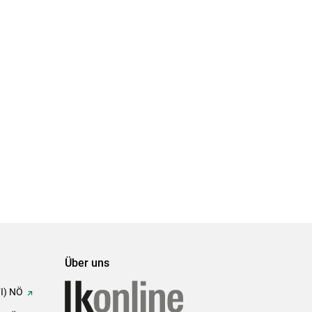
Über uns
FI) NÖ