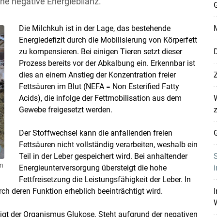
ine negative Energiebilanz.
G
Die Milchkuh ist in der Lage, das bestehende
M
Energiedefizit durch die Mobilisierung von Körperfett
zu kompensieren. Bei einigen Tieren setzt dieser
D
Prozess bereits vor der Abkalbung ein. Erkennbar ist
dies an einem Anstieg der Konzentration freier
Fettsäuren im Blut (NEFA = Non Esterified Fatty
Acids), die infolge der Fettmobilisation aus dem
Gewebe freigesetzt werden.
Der Stoffwechsel kann die anfallenden freien
G
Fettsäuren nicht vollständig verarbeiten, weshalb ein
Teil in der Leber gespeichert wird. Bei anhaltender
S
in
Energieunterversorgung übersteigt die hohe
i
Fettfreisetzung die Leistungsfähigkeit der Leber. In
ch deren Funktion erheblich beeinträchtigt wird.
I
Skip to main content
igt der Organismus Glukose. Steht aufgrund der negativen