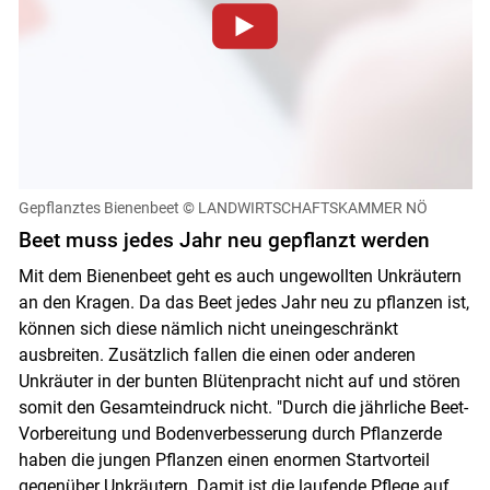
Zum Abspielen von YouTube-Videos auf dieser Website
müssen Cookies gesetzt werden
.
Für weitere Informationen lesen Sie bitte unsere
Datenschutzerklärung
.Sie können Ihre Entscheidung für
diese Website in den Cookie-Einstellungen jederzeit
einsehen und korrigieren
Gepflanztes Bienenbeet
© LANDWIRTSCHAFTSKAMMER NÖ
Cookies Einstellungen
Beet muss jedes Jahr neu gepflanzt werden
Mit dem Bienenbeet geht es auch ungewollten Unkräutern
Akzeptieren
an den Kragen. Da das Beet jedes Jahr neu zu pflanzen ist,
können sich diese nämlich nicht uneingeschränkt
ausbreiten. Zusätzlich fallen die einen oder anderen
Unkräuter in der bunten Blütenpracht nicht auf und stören
somit den Gesamteindruck nicht. "Durch die jährliche Beet-
Vorbereitung und Bodenverbesserung durch Pflanzerde
haben die jungen Pflanzen einen enormen Startvorteil
gegenüber Unkräutern. Damit ist die laufende Pflege auf