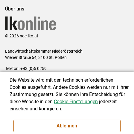
Über uns
© 2026 noe.lko.at
Landwirtschaftskammer Niederösterreich
Wiener Straße 64, 3100 St. Pölten
Telefon: +43 (0)5 0259
E-Mail:
office@lk-noe.at
Die Website wird mit den technisch erforderlichen
Impressum
|
Kontakt
|
Datenschutzerklärung
|
Barrierefreiheit
|
Cookies ausgeführt. Andere Cookies werden nur mit Ihrer
Cookie-Einstellungen
Zustimmung gesetzt. Sie können Ihre Entscheidung für
diese Website in den
Cookie-Einstellungen
jederzeit
einsehen und korrigieren.
NEWSLETTER
Ablehnen