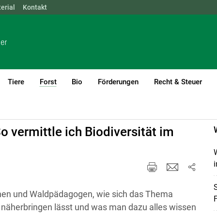
erial
NÖ
Kontakt
OÖ
SBG
STMK
TIROL
VBG
WIEN
Tiere
Forst
Bio
Förderungen
Recht & Steuer
(current)1
 vermittle ich Biodiversität im
i
S
nnen und Waldpädagogen, wie sich das Thema
t näherbringen lässt und was man dazu alles wissen