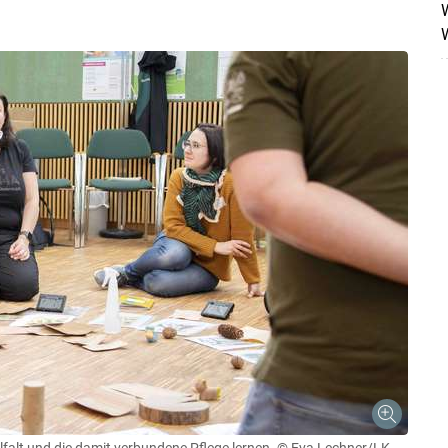
W
W
Skip to main content
lfalt und die damit verbundene Pflege lernen.
© Eva Lechner/LK