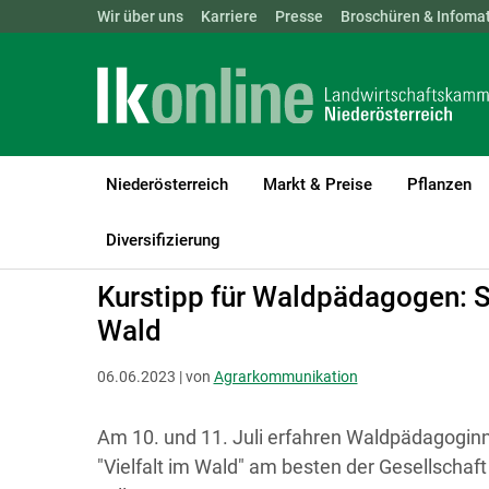
Landwirtschaftskammern:
Wir über uns
Karriere
Presse
ÖSTERREICH
Broschüren & Infomat
BGLD
KTN
Niederösterreich
Markt & Preise
Pflanzen
LK Niederösterreich
Forst
Wald & Gesellschaft
Diversifizierung
Kurstipp für Waldpädagogen: So
Wald
06.06.2023 | von
Agrarkommunikation
Am 10. und 11. Juli erfahren Waldpädagogi
"Vielfalt im Wald" am besten der Gesellschaf