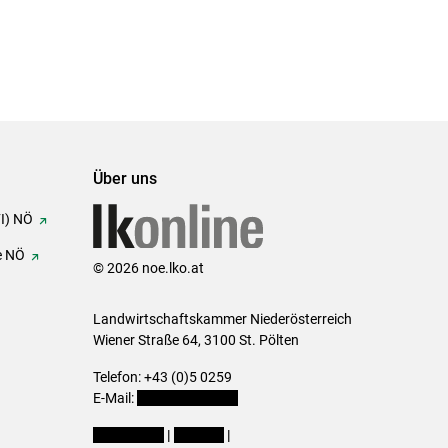
Über uns
FI) NÖ
e NÖ
© 2026 noe.lko.at
Landwirtschaftskammer Niederösterreich
Wiener Straße 64, 3100 St. Pölten
Telefon: +43 (0)5 0259
E-Mail:
office@lk-noe.at
Impressum
|
Kontakt
|