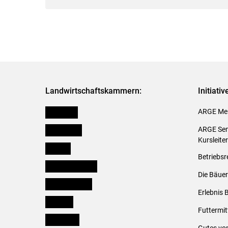
Landwirtschaftskammern:
Initiati
Österreich
ARGE Mei
Burgenland
ARGE Sem
Kursleite
Kärnten
Betriebsr
Niederösterreich
Die Bäuer
Oberösterreich
Erlebnis 
Salzburg
Futtermit
Steiermark