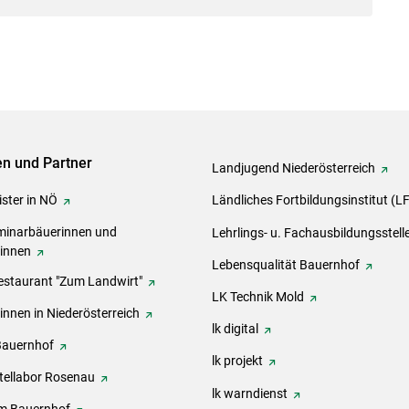
ven und Partner
Landjugend Niederösterreich
ster in NÖ
Ländliches Fortbildungsinstitut (L
inarbäuerinnen und
Lehrlings- u. Fachausbildungsstell
rinnen
Lebensqualität Bauernhof
estaurant "Zum Landwirt"
LK Technik Mold
innen in Niederösterreich
lk digital
Bauernhof
lk projekt
tellabor Rosenau
lk warndienst