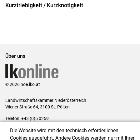
Kurztriebigkeit / Kurzknotigkeit
Über uns
© 2026 noe.lko.at
Landwirtschaftskammer Niederösterreich
Wiener Straße 64, 3100 St. Pölten
Telefon: +43 (0)5 0259
E-Mail:
office@lk-noe.at
Die Website wird mit den technisch erforderlichen
Impressum
|
Kontakt
|
Datenschutzerklärung
|
Barrierefreiheit
|
Cookies ausgeführt. Andere Cookies werden nur mit Ihrer