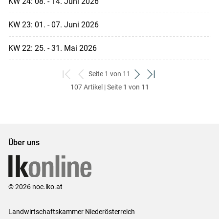
KW 24: 08. - 14. Juni 2026
KW 23: 01. - 07. Juni 2026
KW 22: 25. - 31. Mai 2026
Seite 1 von 11
zum
zurück
weiter
zum
107 Artikel | Seite 1 von 11
ersten
zum
zum
letzten
Set
vorigen
nächsten
Set
Set
Set
Über uns
© 2026 noe.lko.at
Landwirtschaftskammer Niederösterreich