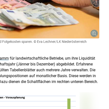
d Folgekosten sparen.
© Eva Lechner/LK Niederösterreich
Skip to main content
gramm
für landwirtschaftliche Betriebe, um ihre Liquidität
haftsjahr (Jänner bis Dezember) abgebildet. Erfahrene
lten Tabellenblätter auch mehrere Jahre verwalten. Die
ahlungspositionen auf monatlicher Basis. Diese werden in
Dazu dienen die Schaltflächen im rechten unteren Bereich.