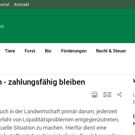
erial
NÖ
Kontakt
OÖ
SBG
STMK
TIROL
VBG
WIEN
Tiere
Forst
Bio
Förderungen
Recht & Steuer
hulden
 - zahlungsfähig bleiben
L
b
auch in der Landwirtschaft primär darum, jederzeit
efahr von Liquiditätsproblemen entgegenzutreten,
K
ktuelle Situation zu machen. Hierfür dient eine