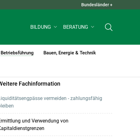
Bundesländer +
QUICK LINKS +
BILDUNG
BERATUNG
Betriebsführung
Bauen, Energie & Technik
(current)1
Weitere Fachinformation
iquiditätsengpässe vermeiden - zahlungsfähig
leiben
Ermittlung und Verwendung von
apitaldienstgrenzen