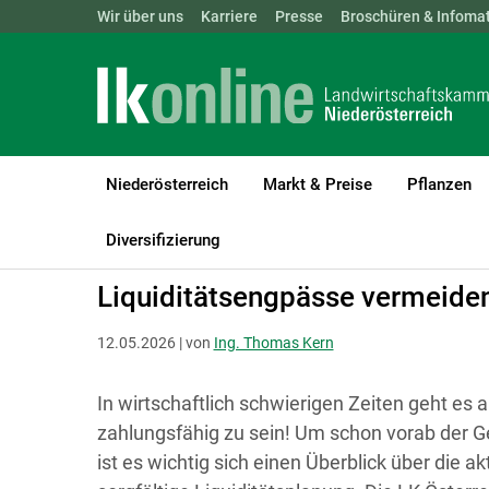
Landwirtschaftskammern:
Wir über uns
Karriere
Presse
ÖSTERREICH
Broschüren & Infomat
BGLD
KTN
Niederösterreich
Markt & Preise
Pflanzen
LK Niederösterreich
Betriebsführung
Finanzierung, Kredite, Sc
Diversifizierung
Liquiditätsengpässe vermeiden
12.05.2026 | von
Ing. Thomas Kern
In wirtschaftlich schwierigen Zeiten geht es 
zahlungsfähig zu sein! Um schon vorab der G
ist es wichtig sich einen Überblick über die a