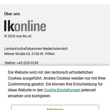
Set
Set
Über uns
© 2026 noe.lko.at
Landwirtschaftskammer Niederösterreich
Wiener Straße 64, 3100 St. Pölten
Telefon: +43 (0)5 0259
E-Mail:
office@lk-noe.at
Die Website wird mit den technisch erforderlichen
Impressum
|
Kontakt
|
Datenschutzerklärung
|
Barrierefreiheit
|
Cookies ausgeführt. Andere Cookies werden nur mit Ihrer
Cookie-Einstellungen
Zustimmung gesetzt. Sie können Ihre Entscheidung für
diese Website in den
Cookie-Einstellungen
jederzeit
einsehen und korrigieren.
NEWSLETTER
Ablehnen