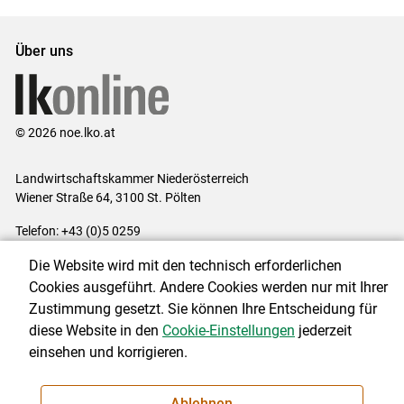
Set
Set
Über uns
© 2026 noe.lko.at
Landwirtschaftskammer Niederösterreich
Wiener Straße 64, 3100 St. Pölten
Telefon: +43 (0)5 0259
E-Mail:
office@lk-noe.at
Die Website wird mit den technisch erforderlichen
Impressum
|
Kontakt
|
Datenschutzerklärung
|
Barrierefreiheit
|
Cookies ausgeführt. Andere Cookies werden nur mit Ihrer
Cookie-Einstellungen
Zustimmung gesetzt. Sie können Ihre Entscheidung für
diese Website in den
Cookie-Einstellungen
jederzeit
einsehen und korrigieren.
NEWSLETTER
Ablehnen