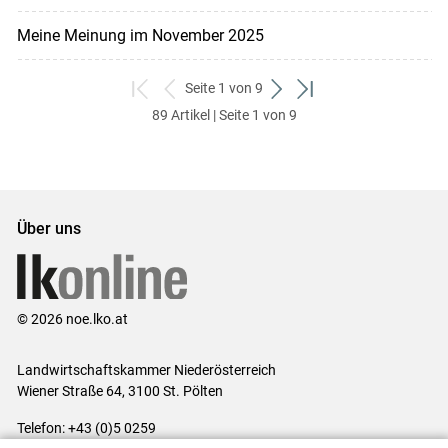
Meine Meinung im November 2025
Seite 1 von 9
zum
zurück
weiter
zum
89 Artikel | Seite 1 von 9
ersten
zum
zum
letzten
Set
vorigen
nächsten
Set
Set
Set
Über uns
© 2026 noe.lko.at
Landwirtschaftskammer Niederösterreich
Wiener Straße 64, 3100 St. Pölten
Telefon: +43 (0)5 0259