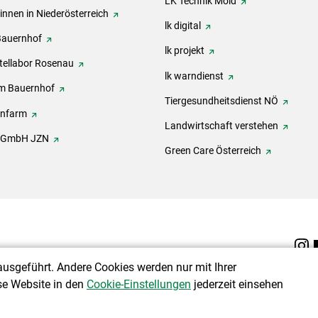
LK Technik Mold
innen in Niederösterreich
lk digital
Bauernhof
lk projekt
tellabor Rosenau
lk warndienst
m Bauernhof
Tiergesundheitsdienst NÖ
onfarm
Landwirtschaft verstehen
h GmbH JZN
Green Care Österreich
ausgeführt. Andere Cookies werden nur mit Ihrer
se Website in den
Cookie-Einstellungen
jederzeit einsehen