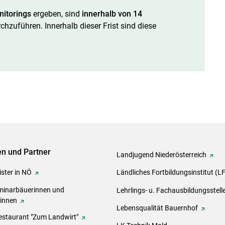
itorings
ergeben, sind
innerhalb von 14
chzuführen. Innerhalb dieser Frist sind diese
ven und Partner
Landjugend Niederösterreich
ster in NÖ
Ländliches Fortbildungsinstitut (L
inarbäuerinnen und
Lehrlings- u. Fachausbildungsstell
rinnen
Lebensqualität Bauernhof
estaurant "Zum Landwirt"