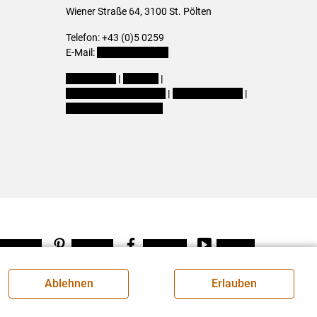
Wiener Straße 64, 3100 St. Pölten
Telefon: +43 (0)5 0259
E-Mail:
office@lk-noe.at
Impressum
|
Kontakt
|
Datenschutzerklärung
|
Barrierefreiheit
|
Cookie-Einstellungen
Instagram
Pinterest
Facebook
Youtube
Ablehnen
Erlauben