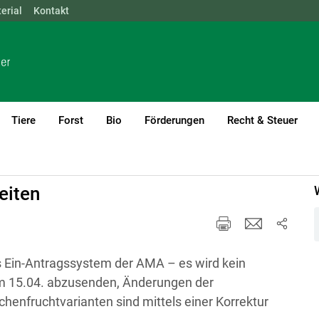
erial
NÖ
Kontakt
OÖ
SBG
STMK
TIROL
VBG
WIEN
Tiere
Forst
Bio
Förderungen
Recht & Steuer
istelbach
Aktuelle Information
eiten
as Ein-Antragssystem der AMA – es wird kein
m 15.04. abzusenden, Änderungen der
henfruchtvarianten sind mittels einer Korrektur