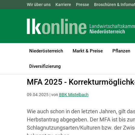
Landwirtschaftskammern:
Wir über uns
Karriere
Presse
ÖSTERREICH
Broschüren & Infomat
BGLD
KTN
Niederösterreich
Markt & Preise
Pflanzen
LK Niederösterreich
Bezirksbauernkammer
Gänserndorf und M
Diversifizierung
MFA 2025 - Korrekturmöglichk
09.04.2025 | von
BBK Mistelbach
Wie auch schon in den letzten Jahren, gilt d
Herbstantrag abgegeben. Der MFA ist bis zu
Schlagnutzungsarten/Kulturen bzw. der Zwisc