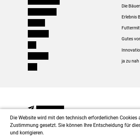
Niederösterreich
Die Bäuer
Oberösterreich
Erlebnis 
Salzburg
Futtermit
Steiermark
Gutes vo
Tirol
Innovati
Vorarlberg
ja zu na
Wien
NEWSLETTER
Die Website wird mit den technisch erforderlichen Cookies 
Zustimmung gesetzt. Sie können Ihre Entscheidung für die
und korrigieren.