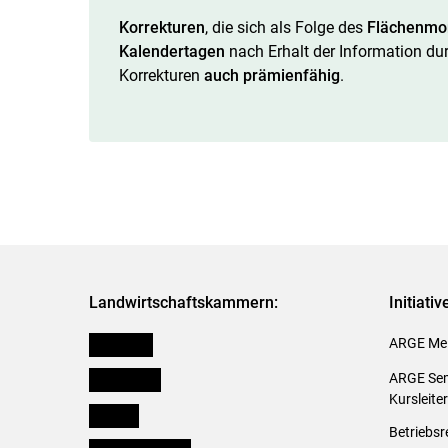
Korrekturen
, die sich als Folge des
Flächenmon
Kalendertagen
nach Erhalt der Information dur
Korrekturen
auch prämienfähig
.
Landwirtschaftskammern:
Initiati
Österreich
ARGE Mei
Burgenland
ARGE Sem
Kursleite
Kärnten
Betriebsr