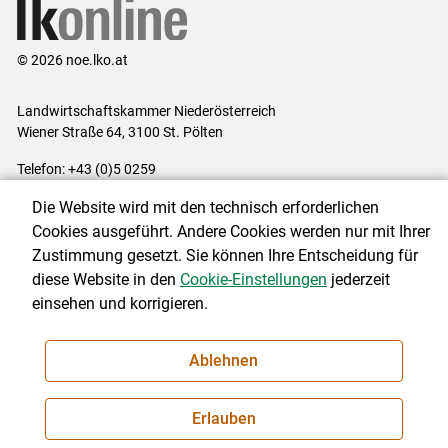
© 2026 noe.lko.at
Landwirtschaftskammer Niederösterreich
Wiener Straße 64, 3100 St. Pölten
Telefon: +43 (0)5 0259
E-Mail:
office@lk-noe.at
Die Website wird mit den technisch erforderlichen
Impressum
|
Kontakt
|
Datenschutzerklärung
|
Barrierefreiheit
|
Cookies ausgeführt. Andere Cookies werden nur mit Ihrer
Cookie-Einstellungen
Zustimmung gesetzt. Sie können Ihre Entscheidung für
diese Website in den
Cookie-Einstellungen
jederzeit
einsehen und korrigieren.
NEWSLETTER
Ablehnen
Erlauben