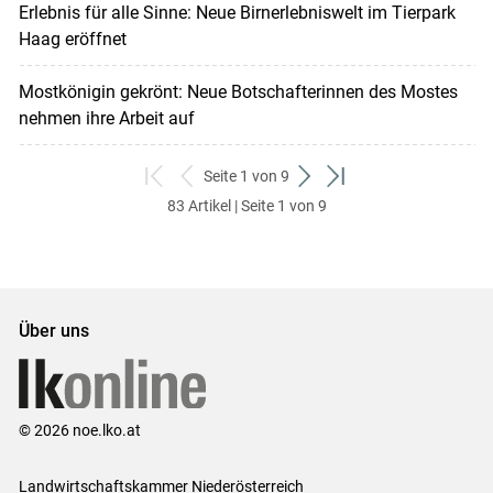
Erlebnis für alle Sinne: Neue Birnerlebniswelt im Tierpark
Haag eröffnet
Mostkönigin gekrönt: Neue Botschafterinnen des Mostes
nehmen ihre Arbeit auf
Seite 1 von 9
zum
zurück
weiter
zum
83 Artikel | Seite 1 von 9
ersten
zum
zum
letzten
Set
vorigen
nächsten
Set
Set
Set
Über uns
© 2026 noe.lko.at
Landwirtschaftskammer Niederösterreich