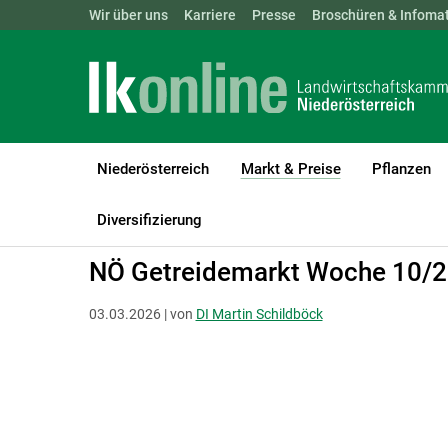
Landwirtschaftskammern:
Wir über uns
Karriere
Presse
ÖSTERREICH
Broschüren & Infomat
BGLD
KTN
Niederösterreich
Markt & Preise
Pflanzen
(current)1
LK Niederösterreich
Markt & Preise
Ackerkulturen & Futtermitte
Diversifizierung
NÖ Getreidemarkt Woche 10/
03.03.2026 | von
DI Martin Schildböck