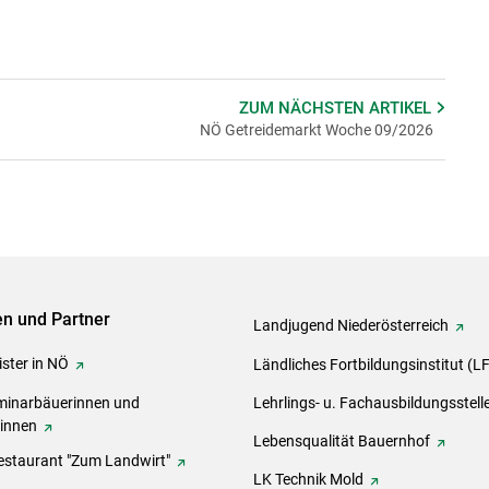
ZUM NÄCHSTEN
ARTIKEL
NÖ Getreidemarkt Woche 09/2026
ven und Partner
Landjugend Niederösterreich
ster in NÖ
Ländliches Fortbildungsinstitut (L
inarbäuerinnen und
Lehrlings- u. Fachausbildungsstell
rinnen
Lebensqualität Bauernhof
estaurant "Zum Landwirt"
LK Technik Mold