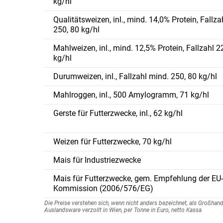
kg/hl
Qualitätsweizen, inl., mind. 14,0% Protein, Fallza
250, 80 kg/hl
Mahlweizen, inl., mind. 12,5% Protein, Fallzahl 2
kg/hl
Durumweizen, inl., Fallzahl mind. 250, 80 kg/hl
Mahlroggen, inl., 500 Amylogramm, 71 kg/hl
Gerste für Futterzwecke, inl., 62 kg/hl
Weizen für Futterzwecke, 70 kg/hl
Mais für Industriezwecke
Mais für Futterzwecke, gem. Empfehlung der EU
Kommission (2006/576/EG)
Die Preise verstehen sich, wenn nicht anders bezeichnet, als Großha
Auslandsware verzollt in Wien, per Tonne in Euro, netto Kassa