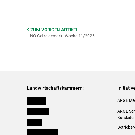
ZUM VORIGEN
ARTIKEL
NÖ Getreidemarkt Woche 11/2026
Landwirtschaftskammern:
Initiati
Österreich
ARGE Mei
Burgenland
ARGE Sem
Kursleite
Kärnten
Betriebsr
Niederösterreich