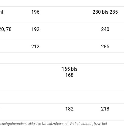
hl
196
280 bis 285
20, 78
192
240
212
285
165 bis
168
-
182
218
ndesabgabepreise exklusive Umsatzsteuer ab Verladestation, bzw. bei