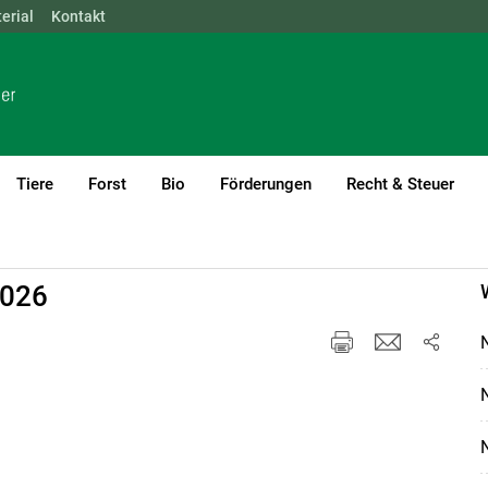
erial
NÖ
Kontakt
OÖ
SBG
STMK
TIROL
VBG
WIEN
Tiere
Forst
Bio
Förderungen
Recht & Steuer
l
Getreide & Futtermittel
2026