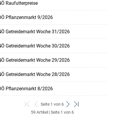
Ö Raufutterpreise
OÖ Pflanzenmarkt 9/2026
NÖ Getreidemarkt Woche 31/2026
NÖ Getreidemarkt Woche 30/2026
NÖ Getreidemarkt Woche 29/2026
NÖ Getreidemarkt Woche 28/2026
OÖ Pflanzenmarkt 8/2026
Seite 1 von 6
zum
zurück
weiter
zum
59 Artikel | Seite 1 von 6
ersten
zum
zum
letzten
Set
vorigen
nächsten
Set
Set
Set