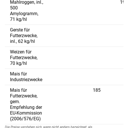
Mahlroggen, inl.,
198
500
2
Amylogramm,
71 kg/hl
Gerste für
1
Futterzwecke,
inl., 62 kg/hl
Weizen für
Futterzwecke,
70 kg/hl
Mais für
Industriezwecke
Mais für
185
Futterzwecke,
gem.
Empfehlung der
EU-Kommission
(2006/576/EG)
Die Preise verstehen sich, wenn nicht anders bezeichnet, als