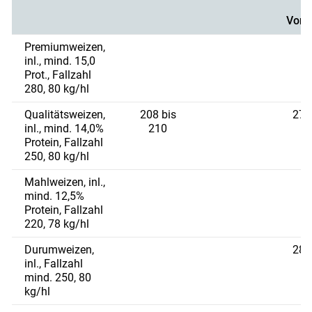
d
Vorj
Premiumweizen,
2
inl., mind. 15,0
Prot., Fallzahl
280, 80 kg/hl
Qualitätsweizen,
208 bis
279
inl., mind. 14,0%
210
2
Protein, Fallzahl
250, 80 kg/hl
Mahlweizen, inl.,
2
mind. 12,5%
Protein, Fallzahl
220, 78 kg/hl
Durumweizen,
282
inl., Fallzahl
2
mind. 250, 80
kg/hl