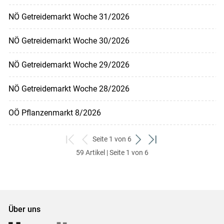
NÖ Getreidemarkt Woche 31/2026
NÖ Getreidemarkt Woche 30/2026
NÖ Getreidemarkt Woche 29/2026
NÖ Getreidemarkt Woche 28/2026
OÖ Pflanzenmarkt 8/2026
Seite 1 von 6
zum
zurück
weiter
zum
59 Artikel | Seite 1 von 6
ersten
zum
zum
letzten
Set
vorigen
nächsten
Set
Set
Set
Über uns