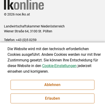
© 2026 noe.lko.at
Landwirtschaftskammer Niederösterreich
Wiener Straße 64, 3100 St. Pölten
Telefon: +43 (0)5 0259
E-Mail:
office@lk-noe.at
Die Website wird mit den technisch erforderlichen
Impressum
|
Kontakt
|
Datenschutzerklärung
|
Barrierefreiheit
|
Cookies ausgeführt. Andere Cookies werden nur mit Ihrer
Cookie-Einstellungen
Zustimmung gesetzt. Sie können Ihre Entscheidung für
diese Website in den
Cookie-Einstellungen
jederzeit
einsehen und korrigieren.
NEWSLETTER
Ablehnen
Erlauben