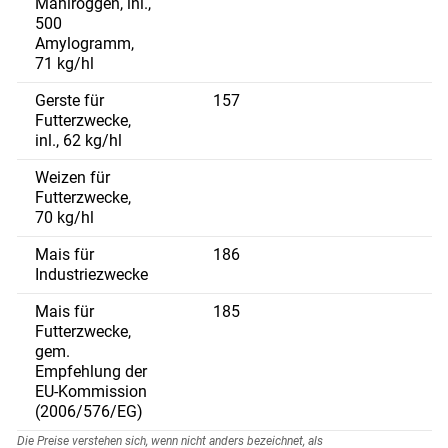
Mahlroggen, inl.,
500
Amylogramm,
71 kg/hl
Gerste für
157
Futterzwecke,
inl., 62 kg/hl
Weizen für
Futterzwecke,
70 kg/hl
Mais für
186
2
Industriezwecke
Mais für
185
1
Futterzwecke,
gem.
Empfehlung der
EU-Kommission
(2006/576/EG)
Die Preise verstehen sich, wenn nicht anders bezeichnet, als