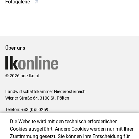
Fotogalerie
Über uns
© 2026 noe.lko.at
Landwirtschaftskammer Niederösterreich
Wiener Straße 64, 3100 St. Pölten
Telefon: +43 (0)5 0259
E-Mail:
office@lk-noe.at
Die Website wird mit den technisch erforderlichen
Impressum
|
Kontakt
|
Datenschutzerklärung
|
Barrierefreiheit
|
Cookies ausgeführt. Andere Cookies werden nur mit Ihrer
Cookie-Einstellungen
Zustimmung gesetzt. Sie können Ihre Entscheidung für