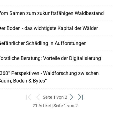
Vom Samen zum zukunftsfähigen Waldbestand
er Boden - das wichtigste Kapital der Wälder
efährlicher Schädling in Aufforstungen
orstliche Beratung: Vorteile der Digitalisierung
“360° Perspektiven - Waldforschung zwischen
Baum, Boden & Bytes“
Seite 1 von 2
zum
zurück
weiter
zum
21 Artikel | Seite 1 von 2
ersten
zum
zum
letzten
Set
vorigen
nächsten
Set
Set
Set