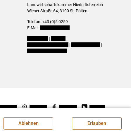
Landwirtschaftskammer Niederösterreich
Wiener Straße 64, 3100 St. Pölten
Telefon: +43 (0)5 0259
E-Mail:
office@lk-noe.at
Impressum
|
Kontakt
|
Datenschutzerklärung
|
Barrierefreiheit
|
Cookie-Einstellungen
Instagram
Pinterest
Facebook
Youtube
Ablehnen
Erlauben