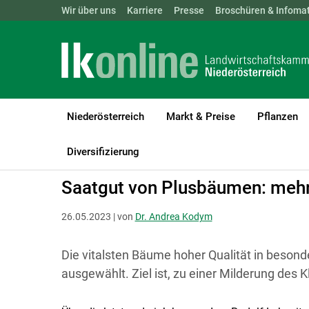
Landwirtschaftskammern:
Wir über uns
Karriere
Presse
ÖSTERREICH
Broschüren & Infomat
BGLD
KTN
Niederösterreich
Markt & Preise
Pflanzen
LK Niederösterreich
Forst
Waldbau & Forstschutz
Diversifizierung
Saatgut von Plusbäumen: mehr
26.05.2023 | von
Dr. Andrea Kodym
Die vitalsten Bäume hoher Qualität in beson
ausgewählt. Ziel ist, zu einer Milderung des