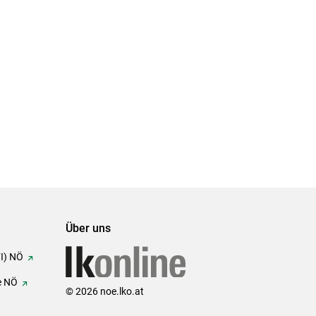
Über uns
FI) NÖ
e NÖ
© 2026 noe.lko.at