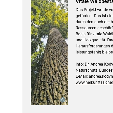
Vitale Waldbest
Das Projekt wurde v
gefördert. Das ist ei
durch den auch der 
Ressourcen geschärft
Basis für vitale Wal
und Holzqualität. Da
Herausforderungen de
leistungsfähig bleibe
Info: Dr. Andrea Kodym
Naturschutz Bundesf
E-Mail:
andrea.kodym
www.herkunftssicher