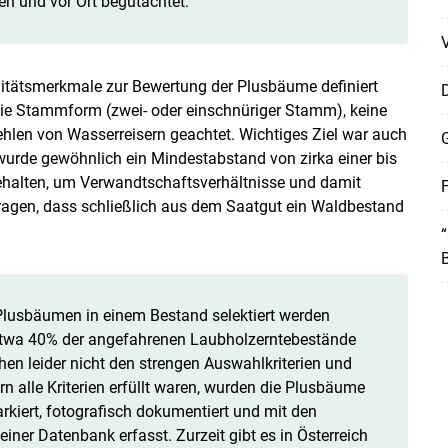
n und vor Ort begutachtet.
Skip to main content
litätsmerkmale zur Bewertung der Plusbäume definiert
D
ie Stammform (zwei- oder einschnüriger Stamm), keine
len von Wasserreisern geachtet. Wichtiges Ziel war auch
G
 wurde gewöhnlich ein Mindestabstand von zirka einer bis
alten, um Verwandtschaftsverhältnisse und damit
F
ragen, dass schließlich aus dem Saatgut ein Waldbestand
lusbäumen in einem Bestand selektiert werden
Etwa 40% der angefahrenen Laubholzerntebestände
en leider nicht den strengen Auswahlkriterien und
n alle Kriterien erfüllt waren, wurden die Plusbäume
iert, fotografisch dokumentiert und mit den
ner Datenbank erfasst. Zurzeit gibt es in Österreich