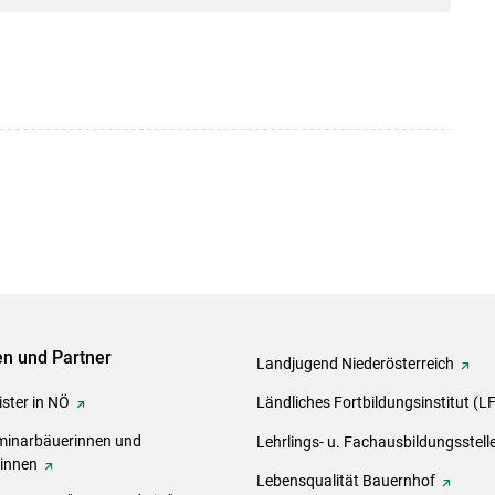
ven und Partner
Landjugend Niederösterreich
ster in NÖ
Ländliches Fortbildungsinstitut (L
inarbäuerinnen und
Lehrlings- u. Fachausbildungsstell
rinnen
Lebensqualität Bauernhof