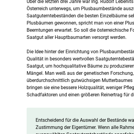
Über die letzten drei Jahre war Ing. Rudolf Leben
Österreich unterwegs, um Plusbaumbestände auszu
Saatguterntebeständen die besten Einzelbäume sele
Plusbäumen gewonnen, spricht man von einer Plus
Beerntungen erwartet. So soll die österreichische 
Saatgut aller Hauptbaumarten versorgt werden.
Die Idee hinter der Einrichtung von Plusbaumbestän
Qualität in besonders wertvollen Saatguterntebest
Saatgut, um hochqualitative Bäume zu produziere
Mängel. Man weiß aus der genetischen Forschung, d
überdurchschnittlich gutwüchsigen Mutterbaumes 
bringen sie eine bessere Holzqualität, weniger Pfle
Schadfaktoren und einen größeren Reinertrag für di
Entscheidend für die Auswahl der Bestände wa
Zustimmung der Eigentümer. Wenn alle Rahmen