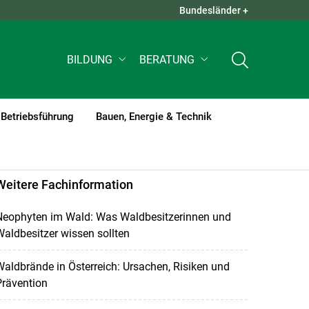
Bundesländer +
QUICK LINKS +
BILDUNG
BERATUNG
Betriebsführung
Bauen, Energie & Technik
Weitere Fachinformation
Neophyten im Wald: Was Waldbesitzerinnen und
aldbesitzer wissen sollten
aldbrände in Österreich: Ursachen, Risiken und
Prävention