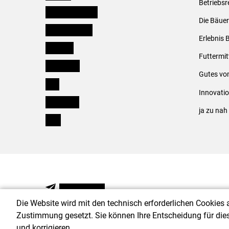
Betriebsr
Niederösterreich
Die Bäuer
Oberösterreich
Erlebnis 
Salzburg
Futtermit
Steiermark
Gutes vo
Tirol
Innovati
Vorarlberg
ja zu na
Wien
NEWSLETTER
Die Website wird mit den technisch erforderlichen Cookies 
Zustimmung gesetzt. Sie können Ihre Entscheidung für die
und korrigieren.