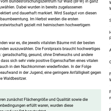
its vom Bundesforschungszentrum für Wald (BFW) in ganz
W
wählen. Dabei wurden in bereits zugelassenen
ktiert und dauerhaft markiert. Wird Saatgut von diesen
baumbeerntung. Im Herbst werden die ersten
Forstwirtschaft gezielt mit heimischem hochwertigem
H
P
den war es, die jeweils vitalsten Bäume mit der besten
änden auszuwählen. Die Forstpraxis braucht hochwertiges
A
n: geradschaftig, gesund, ohne Drehwuchs und andere
ass sich sehr viele positive Eigenschaften eines vitalen
G
auch in den Nachkommen wiederfinden. In der Folge
geaufwand in der Jugend, eine geringere Anfälligkeit gegen
F
e Waldbesitzer.
P
ren zunächst Flächengröße und Qualität sowie die
bedingungen erfüllt waren, wurden diese
P