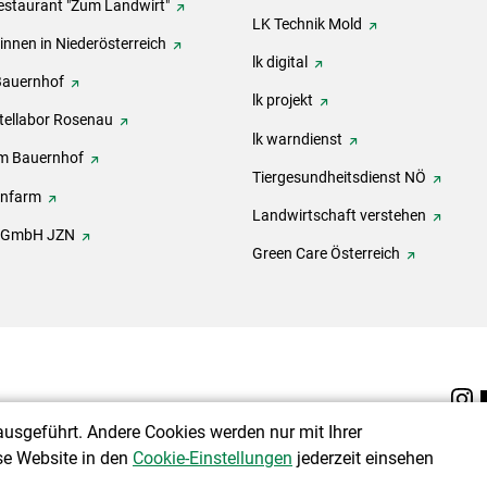
estaurant "Zum Landwirt"
LK Technik Mold
innen in Niederösterreich
lk digital
Bauernhof
lk projekt
tellabor Rosenau
lk warndienst
m Bauernhof
Tiergesundheitsdienst NÖ
onfarm
Landwirtschaft verstehen
h GmbH JZN
Green Care Österreich
ausgeführt. Andere Cookies werden nur mit Ihrer
se Website in den
Cookie-Einstellungen
jederzeit einsehen