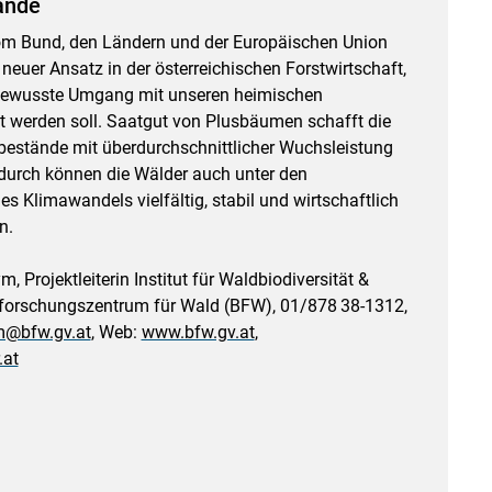
ände
om Bund, den Ländern und der Europäischen Union
n neuer Ansatz in der österreichischen Forstwirtschaft,
bewusste Umgang mit unseren heimischen
 werden soll. Saatgut von Plusbäumen schafft die
dbestände mit überdurchschnittlicher Wuchsleistung
durch können die Wälder auch unter den
s Klimawandels vielfältig, stabil und wirtschaftlich
n.
, Projektleiterin Institut für Waldbiodiversität &
orschungszentrum für Wald (BFW), 01/​878 38-1312,
@​bfw.gv.at
, Web:
www.bfw.gv.at
,
.at