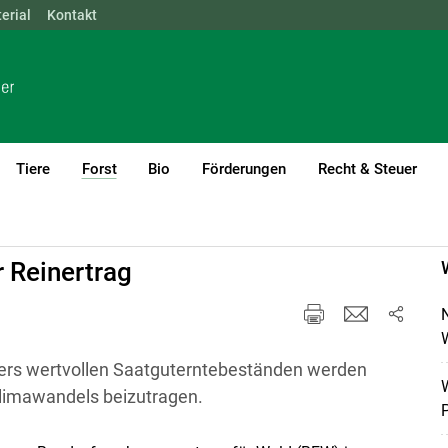
erial
NÖ
Kontakt
OÖ
SBG
STMK
TIROL
VBG
WIEN
Tiere
Forst
Bio
Förderungen
Recht & Steuer
(current)1
 Reinertrag
W
ders wertvollen Saatguterntebeständen werden
W
 Klimawandels beizutragen.